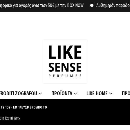
ά για αγορές άνω των 50€ με την BOX NOW
Αυθημερόν παράδοση σε σ
FRODITI ZOGRAFOU
ΠΡΟΪΟΝΤΑ
LIKE HOME
ΠΡ
 ΤΥΠΟΥ - ΕΜΠΝΕΥΣΜΕΝΟ ΑΠΟ ΤΟ
IR (2011) W115