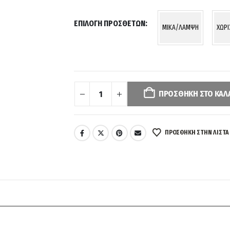
ΕΠΙΛΟΓΉ ΠΡΌΣΘΕΤΩΝ
MIKA/ΛΑΜΨΗ
ΧΩΡ
Your
selection
has
ΠΡΟΣΘΉΚΗ ΣΤΟ ΚΑΛ
been
reset.
Please
ΠΡΌΣΘΉΚΗ ΣΤΗΝ ΛΊΣΤΑ
select
some
product
options
before
adding
this
product