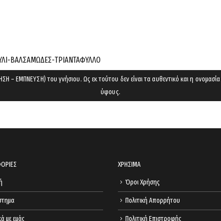
to
your
cart.
ΟΥΛΙ-ΒΑΛΣΑΜΩΔEΣ-ΤΡΙΑΝΤΑΦΥΛΛΟ
ΣΗ – ΕΜΠΝΕΥΣΗ) του γνήσιου. Ως εκ τούτου δεν είναι τα αυθεντικό και η ονομασία
ύφους.
ΟΡΙΕΣ
ΧΡΗΣΙΜΑ
ή
Όροι Χρήσης
στημα
Πολιτική Απορρήτου
κά με εμάς
Πολιτική Επιστροφής