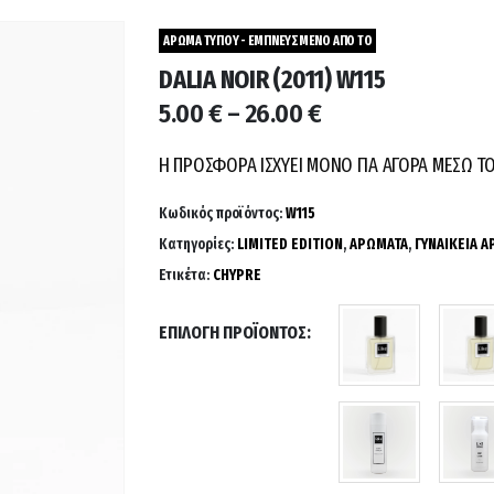
ΑΡΩΜΑ ΤΥΠΟΥ - ΕΜΠΝΕΥΣΜΕΝΟ ΑΠΟ ΤΟ
DALIA NOIR (2011) W115
Price
5.00
€
–
26.00
€
range:
5.00 €
Η ΠΡΟΣΦΟΡΑ ΙΣΧΥΕΙ ΜΟΝΟ ΓΙΑ ΑΓΟΡΑ ΜΕΣΩ Τ
through
26.00 €
Κωδικός προϊόντος:
W115
Κατηγορίες:
LIMITED EDITION
,
ΑΡΩΜΑΤΑ
,
ΓΥΝΑΙΚΕΙΑ 
Ετικέτα:
CHYPRE
ΕΠΙΛΟΓΉ ΠΡΟΪΌΝΤΟΣ