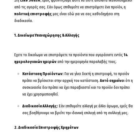
Στη
Like Sense
, εμείς φροντίζουμε ώστε να είστε απόλυτα ικανοποιημένοι
από τις αγορές σας. Εάν όμως επιθυμείτε να επιστρέψετε ένα προϊόν, η
πολιτική επιστροφής
μας είναι εδώ για να σας καθοδηγήσει στη
διαδικασία.
1. Δικαίωμα Υπαναχώρησης & Αλλαγής
Εχετε το δικαίωμα να επιστρέψετε τα προϊόντα που αγοράσατε εντός
14
ημερολογιακών ημερών
από την ημερομηνία παραλαβής τους.
Κατάσταση Προϊόντων:
Για να γίνει δεκτή η επιστροφή, το προϊόν
πρέπει να βρίσκεται στην αρχική του κατάσταση.
Αυτό σημαίνει
ότι η
συσκευασία δεν πρέπει να έχει παραβιαστεί και το προϊόν δεν πρέπει
να έχει χρησιμοποιηθεί.
Διαδικασία Αλλαγής:
Εάν επιθυμείτε αλλαγή με άλλο άρωμα, εμείς θα
σας βοηθήσουμε να βρείτε την ιδανική επιλογή από τη συλλογή μας.
2. Διαδικασία Επιστροφής Χρημάτων