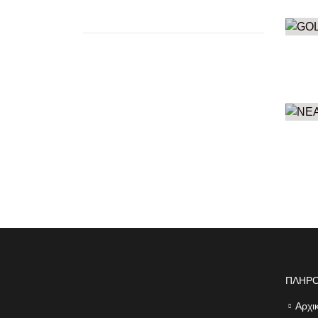
GO
332
ΝΕ
27
Π
ΠΛΗΡ
Αρχι