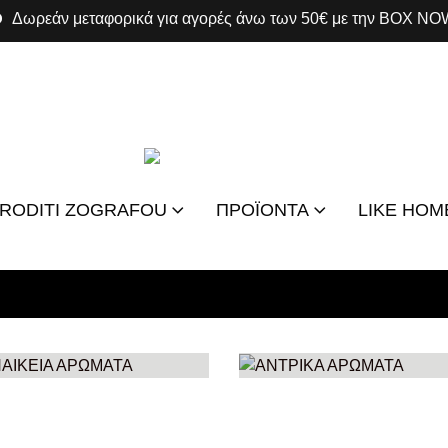
Δωρεάν μεταφορικά για αγορές άνω των 50€ με την BOX NOW
FRODITI ZOGRAFOU
ΠΡΟΪΟΝΤΑ
LIKE HOM
ΝΑΙΚΕΙΑ ΑΡΩΜΑΤΑ
ΑΝΤΡΙΚΑ ΑΡΩΜΑΤΑ
ΠΡΟΪΌΝΤΑ
153
ΠΡΟΪΌΝΤΑ