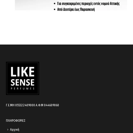
Γ.Ε.ΜΗ 055322409000 Α.Φ.Μ 044609060
ΠΛΗΡΟΦΟΡΙΕΣ
Αρχική