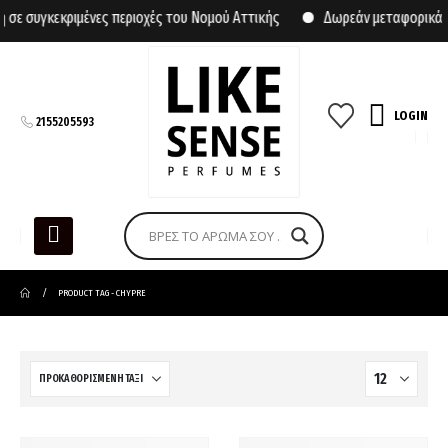
κεκριμένες περιοχές του Νομού Αττικής
Δωρεάν μεταφορικά για αγ
LOGIN
2155205593
PRODUCT TAG -
CHYPRE