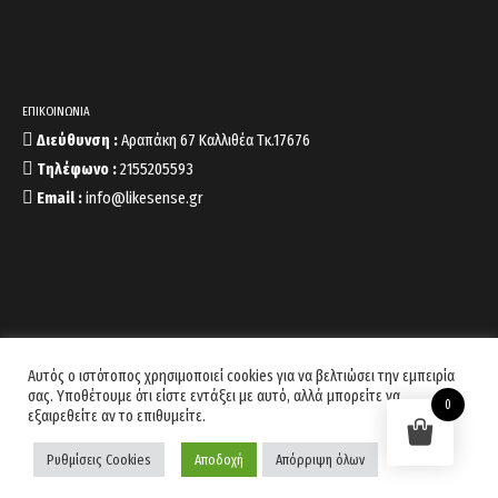
ΕΠΙΚΟΙΝΩΝΙΑ
Διεύθυνση :
Αραπάκη 67 Καλλιθέα Τκ.17676
Τηλέφωνο :
2155205593
Email :
info@likesense.gr
Αυτός ο ιστότοπος χρησιμοποιεί cookies για να βελτιώσει την εμπειρία
σας. Υποθέτουμε ότι είστε εντάξει με αυτό, αλλά μπορείτε να
0
εξαιρεθείτε αν το επιθυμείτε.
Copyright 2022 © likesense.gr Developed by
Codnext Software
Ρυθμίσεις Cookies
Αποδοχή
Απόρριψη όλων