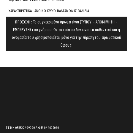
cart.
ΧΑΡΑΚΤΗΡΙΣΤΙΚΑ : ΑΝΘΙΝΟ-ΓΛΥΚΟ-ΒΑΛΣΑΜΩΔΗΣ-ΒΑΝΙΛΙΑ
ΠΡΟΣΟΧΗ : Το συγκεκριμένο άρωμα είναι (ΤΥΠΟΥ – ΑΠΟΜΙΜΗΣΗ –
ΕΜΠΝΕΥΣΗ) του γνήσιου. Ως εκ τούτου δεν είναι τα αυθεντικό και η
ονομασία του χρησιμοποιείται μόνο για την εύρεση του αρωματικού
ύφους.
Γ.Ε.ΜΗ 055322409000 Α.Φ.Μ 044609060