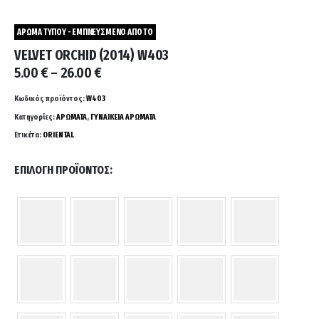
ΑΡΩΜΑ ΤΥΠΟΥ - ΕΜΠΝΕΥΣΜΕΝΟ ΑΠΟ ΤΟ
VELVET ORCHID (2014) W403
Price
5.00
€
–
26.00
€
range:
5.00 €
Κωδικός προϊόντος:
W403
through
Κατηγορίες:
ΑΡΩΜΑΤΑ
,
ΓΥΝΑΙΚΕΙΑ ΑΡΩΜΑΤΑ
26.00 €
Ετικέτα:
ORIENTAL
ΕΠΙΛΟΓΉ ΠΡΟΪΌΝΤΟΣ