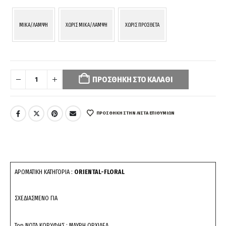
MIKA/ΛΑΜΨΗ
ΧΩΡΙΣ MIKA/ΛΑΜΨΗ
ΧΩΡΙΣ ΠΡΟΣΘΕΤΑ
Your
selection
ΠΡΟΣΘΉΚΗ ΣΤΟ ΚΑΛΆΘΙ
has
been
reset.
Please
ΠΡΌΣΘΉΚΗ ΣΤΗΝ ΛΊΣΤΑ ΕΠΙΘΥΜΙΏΝ
select
some
product
options
before
ΑΡΩΜΑΤΙΚΗ ΚΑΤΗΓΟΡΙΑ :
ORIENTAL-FLORAL
adding
this
ΣΧΕΔΙΑΣΜΕΝΟ ΓΙΑ
product
to
your
Top ΝΟΤΑ ΚΟΡΥΦΗΣ : ΜΑΥΡΗ ΟΡΧΙΔΕΑ