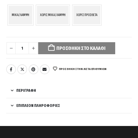
MIKA/ΛΑΜΨΗ
ΧΩΡΙΣ MIKA/ΛΑΜΨΗ
ΧΩΡΙΣ ΠΡΟΣΘΕΤΑ
Your
selection
ΠΡΟΣΘΉΚΗ ΣΤΟ ΚΑΛΆΘΙ
has
been
reset.
Please
ΠΡΌΣΘΉΚΗ ΣΤΗΝ ΛΊΣΤΑ ΕΠΙΘΥΜΙΏΝ
select
some
product
ΠΕΡΙΓΡΑΦΉ
options
before
ΕΠΙΠΛΈΟΝ ΠΛΗΡΟΦΟΡΊΕΣ
adding
this
product
to
your