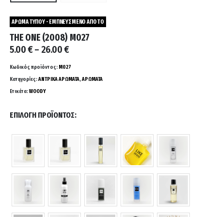
ΑΡΩΜΑ ΤΥΠΟΥ - ΕΜΠΝΕΥΣΜΕΝΟ ΑΠΟ ΤΟ
THE ONE (2008) M027
Price
5.00
€
–
26.00
€
range:
5.00 €
Κωδικός προϊόντος:
M027
through
Κατηγορίες:
ΑΝΤΡΙΚΑ ΑΡΩΜΑΤΑ
,
ΑΡΩΜΑΤΑ
26.00 €
Ετικέτα:
WOODY
ΕΠΙΛΟΓΉ ΠΡΟΪΌΝΤΟΣ