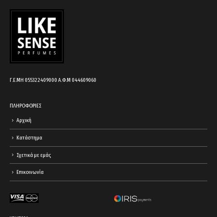
cart.
Γ.Ε.ΜΗ 055322409000 Α.Φ.Μ 044609060
ΠΛΗΡΟΦΟΡΙΕΣ
Αρχική
Κατάστημα
Σχετικά με εμάς
Επικοινωνία