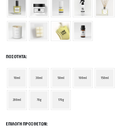
ΠΟΣΌΤΗΤΑ
10ml
30ml
50ml
100ml
150ml
200ml
70g
170g
ΕΠΙΛΟΓΉ ΠΡΌΣΘΕΤΩΝ