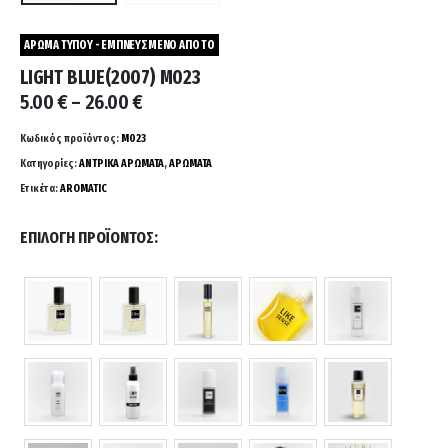
ΑΡΩΜΑ ΤΥΠΟΥ - ΕΜΠΝΕΥΣΜΕΝΟ ΑΠΟ ΤΟ
LIGHT BLUE(2007) M023
Price
5.00
€
–
26.00
€
range:
5.00 €
Κωδικός προϊόντος:
M023
through
Κατηγορίες:
ΑΝΤΡΙΚΑ ΑΡΩΜΑΤΑ
,
ΑΡΩΜΑΤΑ
26.00 €
Ετικέτα:
AROMATIC
ΕΠΙΛΟΓΉ ΠΡΟΪΌΝΤΟΣ