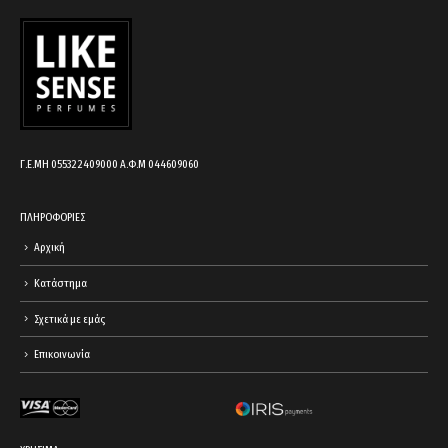
cart.
Γ.Ε.ΜΗ 055322409000 Α.Φ.Μ 044609060
ΠΛΗΡΟΦΟΡΙΕΣ
Αρχική
Κατάστημα
Σχετικά με εμάς
Επικοινωνία