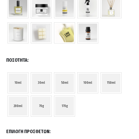
ΠΟΣΌΤΗΤΑ
10ml
30ml
50ml
100ml
150ml
200ml
70g
170g
ΕΠΙΛΟΓΉ ΠΡΌΣΘΕΤΩΝ