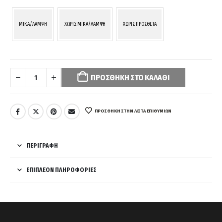
MIKA/ΛΑΜΨΗ
ΧΩΡΙΣ MIKA/ΛΑΜΨΗ
ΧΩΡΙΣ ΠΡΟΣΘΕΤΑ
Your
selection
ΠΡΟΣΘΉΚΗ ΣΤΟ ΚΑΛΆΘΙ
has
been
reset.
Please
ΠΡΌΣΘΉΚΗ ΣΤΗΝ ΛΊΣΤΑ ΕΠΙΘΥΜΙΏΝ
select
some
product
ΠΕΡΙΓΡΑΦΉ
options
before
ΕΠΙΠΛΈΟΝ ΠΛΗΡΟΦΟΡΊΕΣ
adding
this
product
to
your