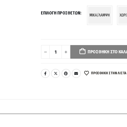
ΕΠΙΛΟΓΉ ΠΡΌΣΘΕΤΩΝ
MIKA/ΛΑΜΨΗ
ΧΩΡ
Your
selection
has
ΠΡΟΣΘΉΚΗ ΣΤΟ ΚΑΛ
been
reset.
Please
ΠΡΌΣΘΉΚΗ ΣΤΗΝ ΛΊΣΤΑ
select
some
product
options
before
adding
this
product