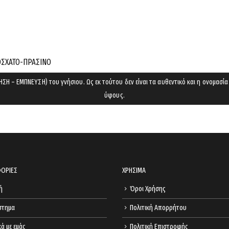
to
your
cart.
ΟΣΧΑΤΟ-ΠΡΑΣΙΝΟ
ΣΗ – ΕΜΠΝΕΥΣΗ) του γνήσιου. Ως εκ τούτου δεν είναι τα αυθεντικό και η ονομασία
ύφους.
ΟΡΙΕΣ
ΧΡΗΣΙΜΑ
ή
Όροι Χρήσης
στημα
Πολιτική Απορρήτου
κά με εμάς
Πολιτική Επιστροφής