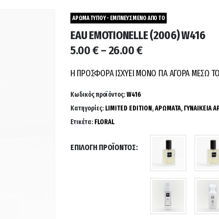
ΑΡΩΜΑ ΤΥΠΟΥ - ΕΜΠΝΕΥΣΜΕΝΟ ΑΠΟ ΤΟ
EAU EMOTIONELLE (2006) W416
Price
5.00
€
–
26.00
€
range:
5.00 €
Η ΠΡΟΣΦΟΡΑ ΙΣΧΥΕΙ ΜΟΝΟ ΓΙΑ ΑΓΟΡΑ ΜΕΣΩ Τ
through
26.00 €
Κωδικός προϊόντος:
W416
Κατηγορίες:
LIMITED EDITION
,
ΑΡΩΜΑΤΑ
,
ΓΥΝΑΙΚΕΙΑ 
Ετικέτα:
FLORAL
ΕΠΙΛΟΓΉ ΠΡΟΪΌΝΤΟΣ