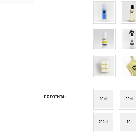
ΠΟΣΌΤΗΤΑ
10ml
30ml
200ml
70g