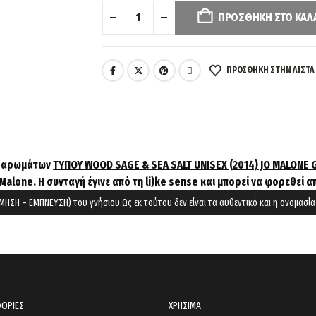
has
ΠΡΟΣΘΉΚΗ ΣΤΟ ΚΑΛ
been
reset.
Please
ΠΡΌΣΘΉΚΗ ΣΤΗΝ ΛΊΣΤΑ
select
some
product
options
before
ων αρωμάτων
ΤΥΠΟΥ WOOD SAGE & SEA SALT UNISEX (2014) JO MALONE 
adding
 Malone.
Η συνταγή έγινε από τη li)ke sense και μπορεί να φορεθεί α
this
product
ΜΗΣΗ – ΕΜΠΝΕΥΣΗ) του γνήσιου.Ως εκ τούτου δεν είναι τα αυθεντικό και η ονομασί
to
your
cart.
ΟΡΙΕΣ
ΧΡΗΣΙΜΑ