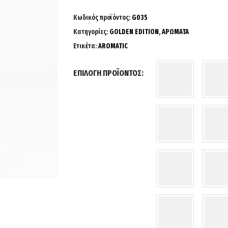
range:
5.00 €
Κωδικός προϊόντος:
G035
through
Κατηγορίες:
GOLDEN EDITION
,
ΑΡΩΜΑΤΑ
26.00 €
Ετικέτα:
AROMATIC
ΕΠΙΛΟΓΉ ΠΡΟΪΌΝΤΟΣ