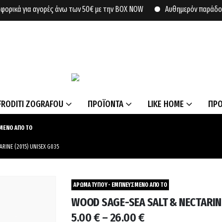
κά για αγορές άνω των 50€ με την BOX NOW
Αυθημερόν παράδοση σε 
FRODITI ZOGRAFOU
ΠΡΟΪΟΝΤΑ
LIKE HOME
ΠΡ
ΜΕΝΟ ΑΠΟ ΤΟ
RINE (2015) UNISEX G035
ΑΡΩΜΑ ΤΥΠΟΥ - ΕΜΠΝΕΥΣΜΕΝΟ ΑΠΟ ΤΟ
WOOD SAGE-SEA SALT & NECTARINE
Price
5.00
€
–
26.00
€