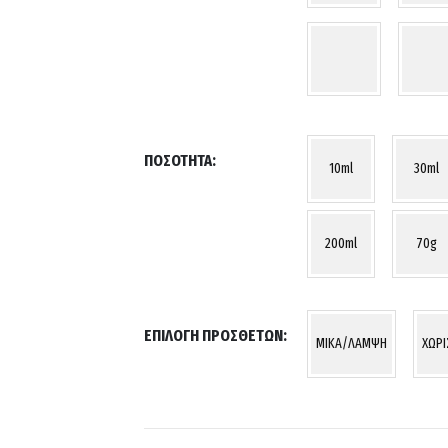
ΠΟΣΌΤΗΤΑ
10ml
30ml
200ml
70g
ΕΠΙΛΟΓΉ ΠΡΌΣΘΕΤΩΝ
MIKA/ΛΑΜΨΗ
ΧΩΡ
Your
selection