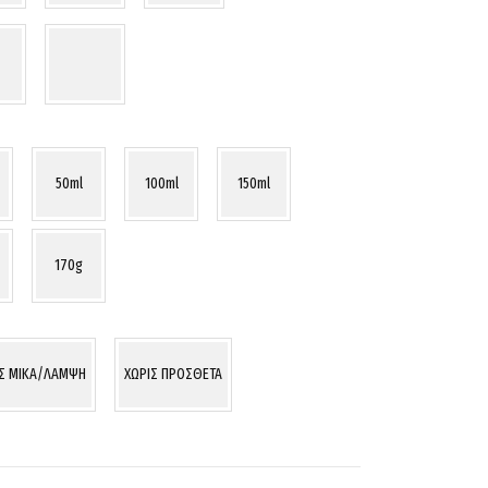
50ml
100ml
150ml
170g
ΙΣ MIKA/ΛΑΜΨΗ
ΧΩΡΙΣ ΠΡΟΣΘΕΤΑ