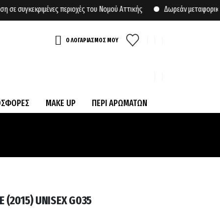
συγκεκριμένες περιοχές του Νομού Αττικής
Δωρεάν μεταφορικά για
Ο ΛΟΓΑΡΙΑΣΜΟΣ ΜΟΥ
ΟΣΦΟΡΕΣ
MAKE UP
ΠΕΡΙ ΑΡΩΜΑΤΩΝ
 (2015) UNISEX G035