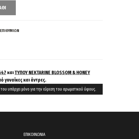
ΆΘΙ
 ΕΠΙΘΥΜΙΏΝ
G47
και
ΤΥΠΟΥ NEKTARINE BLOSSOM & HONEY
πό γυναίκες και άντρες.
α του υπάρχει μόνο για την εύρεση του αρωματικού ύφους.
ΕΠΙΚΟΙΝΩΝΙΑ