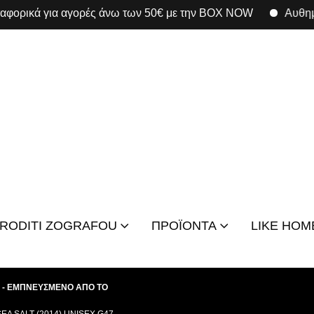
ικά για αγορές άνω των 50€ με την BOX NOW
Αυθημερόν
FRODITI ZOGRAFOU
ΠΡΟΪΟΝΤΑ
LIKE HOM
 - ΕΜΠΝΕΥΣΜΕΝΟ ΑΠΟ ΤΟ