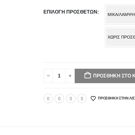
ΕΠΙΛΟΓΉ ΠΡΌΣΘΕΤΩΝ
MIKA/ΛΑΜΨΗ
ΧΩΡΙΣ ΠΡΟΣ
Your
selection
has
ΠΡΟΣΘΉΚΗ ΣΤΟ 
been
reset.
Please
ΠΡΌΣΘΉΚΗ ΣΤΗΝ ΛΊΣ
select
some
product
options
before