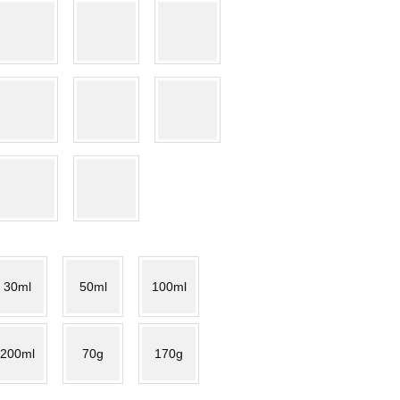
30ml
50ml
100ml
200ml
70g
170g