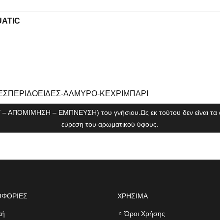
adding
this
ATIC
product
to
your
cart.
-ΕΣΠΕΡΙΔΟΕΙΔΕΣ-ΑΛΜΥΡΟ-ΚΕΧΡΙΜΠΑΡΙ
 – ΑΠΟΜΙΜΗΣΗ – ΕΜΠΝΕΥΣΗ) του γνήσιου.Ως εκ τούτου δεν είναι τα αυ
εύρεση του αρωματικού ύφους.
ΟΦΟΡΙΕΣ
ΧΡΗΣΙΜΑ
κή
Όροι Χρήσης