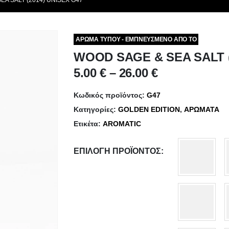
EA SALT (2014) UNISEX G47
ΑΡΩΜΑ ΤΥΠΟΥ - ΕΜΠΝΕΥΣΜΕΝΟ ΑΠΟ ΤΟ
WOOD SAGE & SEA SALT (
Price
5.00
€
–
26.00
€
range:
5.00 €
Κωδικός προϊόντος:
G47
through
Κατηγορίες:
GOLDEN EDITION
,
ΑΡΩΜΑΤΑ
26.00 €
Ετικέτα:
AROMATIC
ΕΠΙΛΟΓΉ ΠΡΟΪΌΝΤΟΣ