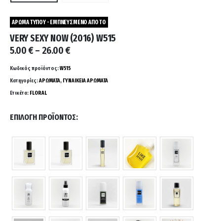
ΑΡΩΜΑ ΤΥΠΟΥ - ΕΜΠΝΕΥΣΜΕΝΟ ΑΠΟ ΤΟ
VERY SEXY NOW (2016) W515
Price
5.00
€
–
26.00
€
range:
5.00 €
Κωδικός προϊόντος:
W515
through
Κατηγορίες:
ΑΡΩΜΑΤΑ
,
ΓΥΝΑΙΚΕΙΑ ΑΡΩΜΑΤΑ
26.00 €
Ετικέτα:
FLORAL
ΕΠΙΛΟΓΉ ΠΡΟΪΌΝΤΟΣ