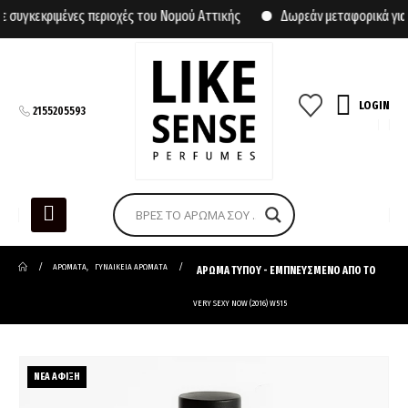
γκεκριμένες περιοχές του Νομού Αττικής
Δωρεάν μεταφορικά για αγ
LOGIN
2155205593
ΑΡΩΜΑΤΑ
,
ΓΥΝΑΙΚΕΙΑ ΑΡΩΜΑΤΑ
ΑΡΩΜΑ ΤΥΠΟΥ - ΕΜΠΝΕΥΣΜΕΝΟ ΑΠΟ ΤΟ
VERY SEXY NOW (2016) W515
ΝΕΑ ΑΦΙΞΗ