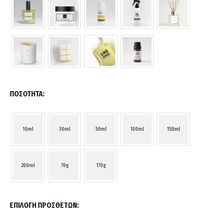
ΠΟΣΌΤΗΤΑ
10ml
30ml
50ml
100ml
150ml
200ml
70g
170g
ΕΠΙΛΟΓΉ ΠΡΌΣΘΕΤΩΝ