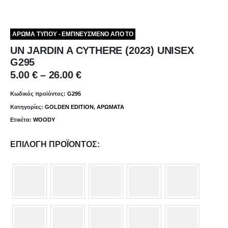
ΑΡΩΜΑ ΤΥΠΟΥ - ΕΜΠΝΕΥΣΜΕΝΟ ΑΠΟ ΤΟ
UN JARDIN A CYTHERE (2023) UNISEX
G295
Price
5.00
€
–
26.00
€
range:
5.00 €
Κωδικός προϊόντος:
G295
through
Κατηγορίες:
GOLDEN EDITION
,
ΑΡΩΜΑΤΑ
26.00 €
Ετικέτα:
WOODY
ΕΠΙΛΟΓΉ ΠΡΟΪΌΝΤΟΣ