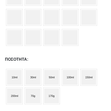
ΠΟΣΌΤΗΤΑ
10ml
30ml
50ml
100ml
150ml
200ml
70g
170g
Γ.Ε.ΜΗ 055322409000 Α.Φ.Μ 044609060
ΠΛΗΡΟΦΟΡΙΕΣ