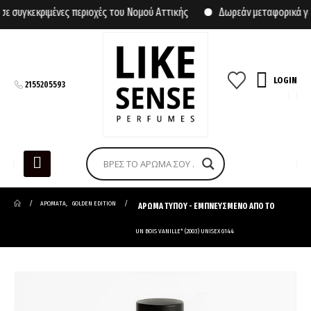
υγκεκριμένες περιοχές του Νομού Αττικής
Δωρεάν μεταφορικά για 
LOGIN
2155205593
ΑΡΩΜΑΤΑ
,
GOLDEN EDITION
ΑΡΩΜΑ ΤΥΠΟΥ - ΕΜΠΝΕΥΣΜΕΝΟ ΑΠΟ ΤΟ
UN BOIS VANILLE* (2003) UNISEX G144