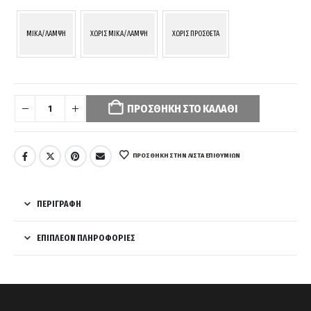
MIKA/ΛΑΜΨΗ
ΧΩΡΙΣ MIKA/ΛΑΜΨΗ
ΧΩΡΙΣ ΠΡΟΣΘΕΤΑ
Your
selection
ΠΡΟΣΘΉΚΗ ΣΤΟ ΚΑΛΆΘΙ
has
been
reset.
Please
ΠΡΌΣΘΉΚΗ ΣΤΗΝ ΛΊΣΤΑ ΕΠΙΘΥΜΙΏΝ
select
some
product
ΠΕΡΙΓΡΑΦΉ
options
before
ΕΠΙΠΛΈΟΝ ΠΛΗΡΟΦΟΡΊΕΣ
adding
this
product
to
your