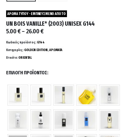
ΑΡΩΜΑ ΤΥΠΟΥ - ΕΜΠΝΕΥΣΜΕΝΟ ΑΠΟ ΤΟ
UN BOIS VANILLE* (2003) UNISEX G144
Price
5.00
€
–
26.00
€
range:
5.00 €
Κωδικός προϊόντος:
G144
through
Κατηγορίες:
GOLDEN EDITION
,
ΑΡΩΜΑΤΑ
26.00 €
Ετικέτα:
ORIENTAL
ΕΠΙΛΟΓΉ ΠΡΟΪΌΝΤΟΣ