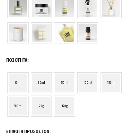
ΠΟΣΌΤΗΤΑ
10ml
30ml
50ml
100ml
150ml
200ml
70g
170g
ΕΠΙΛΟΓΉ ΠΡΌΣΘΕΤΩΝ