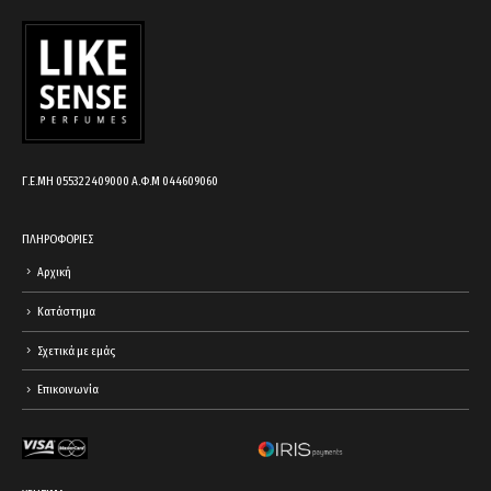
cart.
Γ.Ε.ΜΗ 055322409000 Α.Φ.Μ 044609060
ΠΛΗΡΟΦΟΡΙΕΣ
Αρχική
Κατάστημα
Σχετικά με εμάς
Επικοινωνία