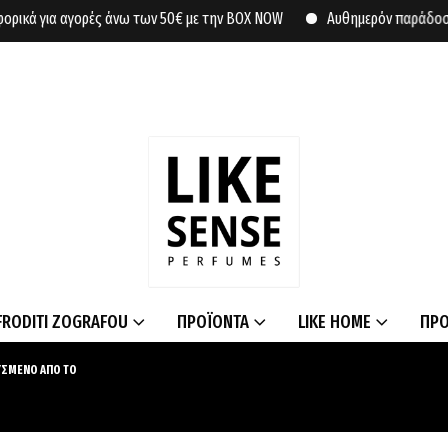
 για αγορές άνω των 50€ με την BOX NOW
Αυθημερόν παράδοση σε συ
FRODITI ZOGRAFOU
ΠΡΟΪΟΝΤΑ
LIKE HOME
ΠΡ
ΥΣΜΕΝΟ ΑΠΟ ΤΟ