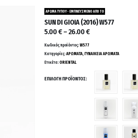
ΑΡΩΜΑ ΤΥΠΟΥ - ΕΜΠΝΕΥΣΜΕΝΟ ΑΠΟ ΤΟ
SUN DI GIOIA (2016) W577
Price
5.00
€
–
26.00
€
range:
5.00 €
Κωδικός προϊόντος:
W577
through
Κατηγορίες:
ΑΡΩΜΑΤΑ
,
ΓΥΝΑΙΚΕΙΑ ΑΡΩΜΑΤΑ
26.00 €
Ετικέτα:
ORIENTAL
ΕΠΙΛΟΓΉ ΠΡΟΪΌΝΤΟΣ