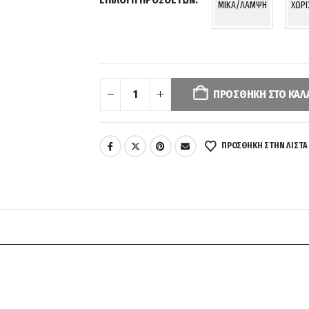
MIKA/ΛΑΜΨΗ
ΧΩΡ
Your
selection
has
ΠΡΟΣΘΉΚΗ ΣΤΟ ΚΑΛ
been
reset.
Please
ΠΡΌΣΘΉΚΗ ΣΤΗΝ ΛΊΣΤΑ
select
some
product
options
before
adding
this
product
to
your