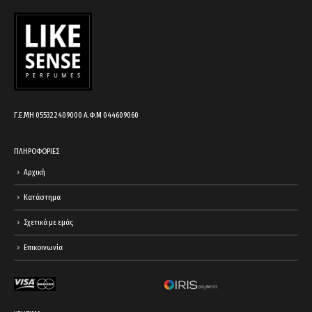
cart.
Γ.Ε.ΜΗ 055322409000 Α.Φ.Μ 044609060
ΠΛΗΡΟΦΟΡΙΕΣ
Αρχική
Κατάστημα
Σχετικά με εμάς
Επικοινωνία