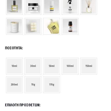
ΠΟΣΌΤΗΤΑ
10ml
30ml
50ml
100ml
150ml
200ml
70g
170g
ΕΠΙΛΟΓΉ ΠΡΌΣΘΕΤΩΝ