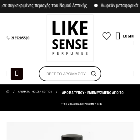
συγκεκριμένες περιοχές του Νομού Αττικής
Δωρεάν μεταφορικά για
LOGIN
2155205593
ΑΡΩΜΑΤΑ
,
GOLDEN EDITION
ΑΡΩΜΑ ΤΥΠΟΥ - ΕΜΠΝΕΥΣΜΕΝΟ ΑΠΟ ΤΟ
STAR MAGNOLIA (2017) WOMEN G112