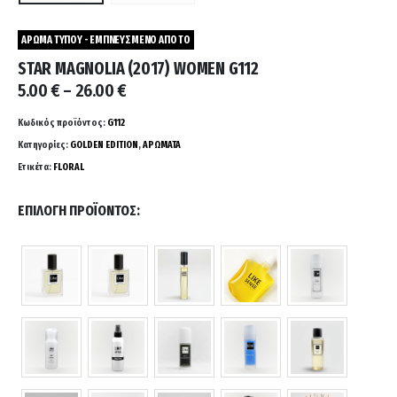
ΑΡΩΜΑ ΤΥΠΟΥ - ΕΜΠΝΕΥΣΜΕΝΟ ΑΠΟ ΤΟ
STAR MAGNOLIA (2017) WOMEN G112
Price
5.00
€
–
26.00
€
range:
5.00 €
Κωδικός προϊόντος:
G112
through
Κατηγορίες:
GOLDEN EDITION
,
ΑΡΩΜΑΤΑ
26.00 €
Ετικέτα:
FLORAL
ΕΠΙΛΟΓΉ ΠΡΟΪΌΝΤΟΣ