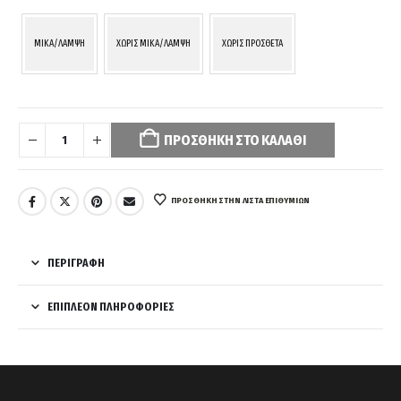
MIKA/ΛΑΜΨΗ
ΧΩΡΙΣ MIKA/ΛΑΜΨΗ
ΧΩΡΙΣ ΠΡΟΣΘΕΤΑ
Your
selection
ΠΡΟΣΘΉΚΗ ΣΤΟ ΚΑΛΆΘΙ
has
been
reset.
Please
ΠΡΌΣΘΉΚΗ ΣΤΗΝ ΛΊΣΤΑ ΕΠΙΘΥΜΙΏΝ
select
some
product
ΠΕΡΙΓΡΑΦΉ
options
before
ΕΠΙΠΛΈΟΝ ΠΛΗΡΟΦΟΡΊΕΣ
adding
this
product
to
your