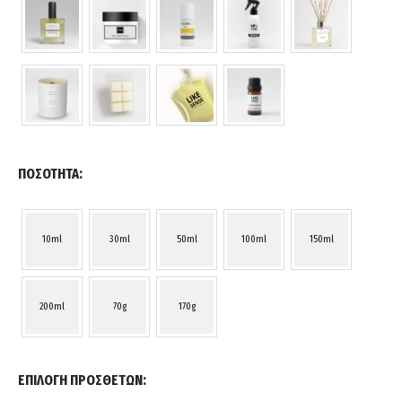
ΠΟΣΌΤΗΤΑ
10ml
30ml
50ml
100ml
150ml
200ml
70g
170g
ΕΠΙΛΟΓΉ ΠΡΌΣΘΕΤΩΝ