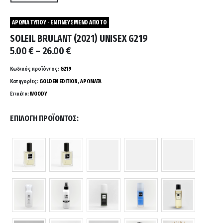
ΑΡΩΜΑ ΤΥΠΟΥ - ΕΜΠΝΕΥΣΜΕΝΟ ΑΠΟ ΤΟ
SOLEIL BRULANT (2021) UNISEX G219
Price
5.00
€
–
26.00
€
range:
5.00 €
Κωδικός προϊόντος:
G219
through
Κατηγορίες:
GOLDEN EDITION
,
ΑΡΩΜΑΤΑ
26.00 €
Ετικέτα:
WOODY
ΕΠΙΛΟΓΉ ΠΡΟΪΌΝΤΟΣ