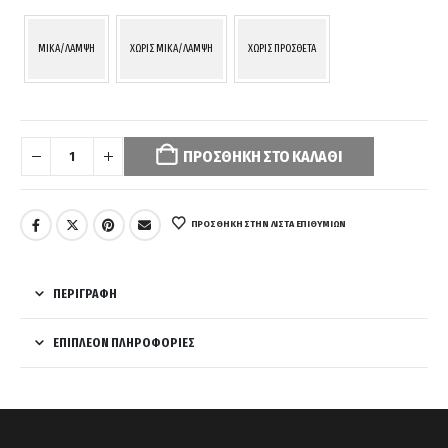
MIKA/ΛΑΜΨΗ
ΧΩΡΙΣ MIKA/ΛΑΜΨΗ
ΧΩΡΙΣ ΠΡΟΣΘΕΤΑ
Your
selection
ΠΡΟΣΘΉΚΗ ΣΤΟ ΚΑΛΆΘΙ
has
been
reset.
Please
ΠΡΌΣΘΉΚΗ ΣΤΗΝ ΛΊΣΤΑ ΕΠΙΘΥΜΙΏΝ
select
some
product
ΠΕΡΙΓΡΑΦΉ
options
before
ΕΠΙΠΛΈΟΝ ΠΛΗΡΟΦΟΡΊΕΣ
adding
this
product
to
your