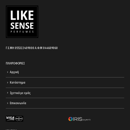
cart.
Γ.Ε.ΜΗ 055322409000 Α.Φ.Μ 044609060
ΠΛΗΡΟΦΟΡΙΕΣ
Αρχική
Κατάστημα
Σχετικά με εμάς
Επικοινωνία