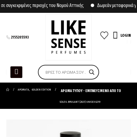
συγκεκριμένες περιοχές του Νομού Αττικής
Δωρεάν μεταφορικά για 
LOGIN
2155205593
ΑΡΩΜΑΤΑ
,
GOLDEN EDITION
ΑΡΩΜΑ ΤΥΠΟΥ - ΕΜΠΝΕΥΣΜΕΝΟ ΑΠΟ ΤΟ
SOLEIL BRULANT (2021) UNISEX G219