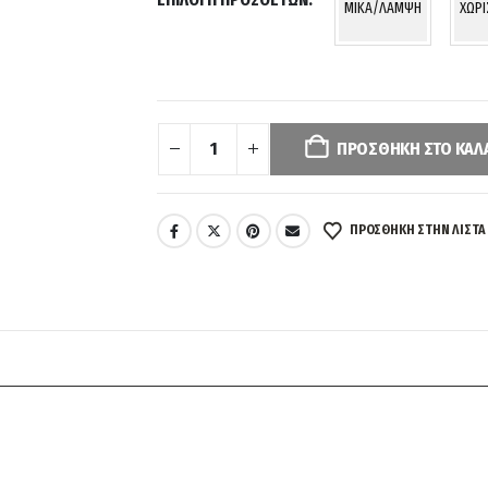
MIKA/ΛΑΜΨΗ
ΧΩΡ
Your
selection
has
ΠΡΟΣΘΉΚΗ ΣΤΟ ΚΑΛ
been
reset.
Please
ΠΡΌΣΘΉΚΗ ΣΤΗΝ ΛΊΣΤΑ
select
some
product
options
before
adding
this
product
to
your