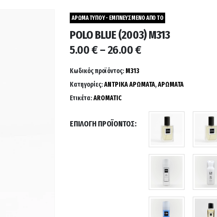
ΑΡΩΜΑ ΤΥΠΟΥ - ΕΜΠΝΕΥΣΜΕΝΟ ΑΠΟ ΤΟ
POLO BLUE (2003) M313
Price
5.00
€
–
26.00
€
range:
5.00 €
Κωδικός προϊόντος:
M313
through
Κατηγορίες:
ΑΝΤΡΙΚΑ ΑΡΩΜΑΤΑ
,
ΑΡΩΜΑΤΑ
26.00 €
Ετικέτα:
AROMATIC
ΕΠΙΛΟΓΉ ΠΡΟΪΌΝΤΟΣ