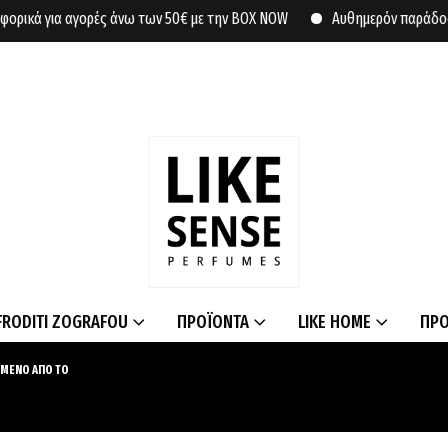
ά για αγορές άνω των 50€ με την BOX NOW
Αυθημερόν παράδοση σε σ
FRODITI ZOGRAFOU
ΠΡΟΪΟΝΤΑ
LIKE HOME
ΠΡ
ΣΜΕΝΟ ΑΠΟ ΤΟ