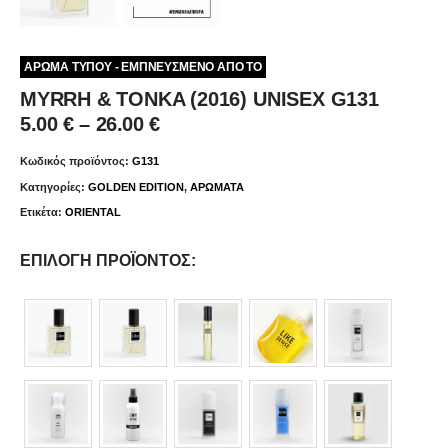
ΑΡΩΜΑ ΤΥΠΟΥ - ΕΜΠΝΕΥΣΜΕΝΟ ΑΠΟ ΤΟ
MYRRH & TONKA (2016) UNISEX G131
Price
5.00
€
–
26.00
€
range:
5.00 €
Κωδικός προϊόντος:
G131
through
Κατηγορίες:
GOLDEN EDITION
,
ΑΡΩΜΑΤΑ
26.00 €
Ετικέτα:
ORIENTAL
ΕΠΙΛΟΓΉ ΠΡΟΪΌΝΤΟΣ
Γ.Ε.ΜΗ 055322409000 Α.Φ.Μ 044609060