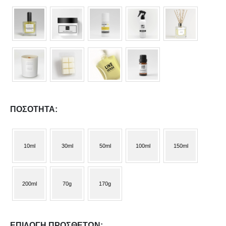
ΠΛΗΡΟΦΟΡΙΕΣ
Αρχική
Κατάστημα
Σχετικά με εμάς
Επικοινωνία
ΠΟΣΌΤΗΤΑ
ΧΡΗΣΙΜΑ
Όροι Χρήσης
10ml
30ml
50ml
100ml
150ml
Πολιτική Απορρήτου
Πολιτική Επιστροφής
200ml
70g
170g
Τρόποι Πληρωμών & Αποστολών
ΕΠΙΛΟΓΉ ΠΡΌΣΘΕΤΩΝ