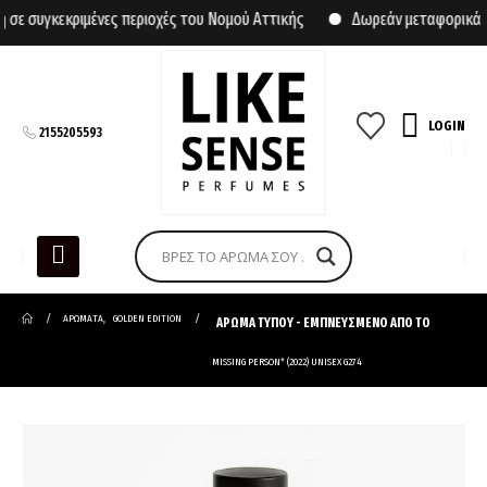
συγκεκριμένες περιοχές του Νομού Αττικής
Δωρεάν μεταφορικά για
LOGIN
2155205593
ΑΡΩΜΑΤΑ
,
GOLDEN EDITION
ΑΡΩΜΑ ΤΥΠΟΥ - ΕΜΠΝΕΥΣΜΕΝΟ ΑΠΟ ΤΟ
MISSING PERSON* (2022) UNISEX G274