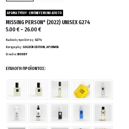
ΑΡΩΜΑ ΤΥΠΟΥ - ΕΜΠΝΕΥΣΜΕΝΟ ΑΠΟ ΤΟ
MISSING PERSON* (2022) UNISEX G274
Price
5.00
€
–
26.00
€
range:
5.00 €
Κωδικός προϊόντος:
G274
through
Κατηγορίες:
GOLDEN EDITION
,
ΑΡΩΜΑΤΑ
26.00 €
Ετικέτα:
WOODY
ΕΠΙΛΟΓΉ ΠΡΟΪΌΝΤΟΣ