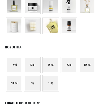
ΠΟΣΌΤΗΤΑ
10ml
30ml
50ml
100ml
150ml
200ml
70g
170g
ΕΠΙΛΟΓΉ ΠΡΌΣΘΕΤΩΝ