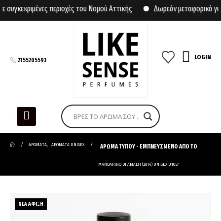
γκεκριμένες περιοχές του Νομού Αττικής
Δωρεάν μεταφορικά για α
LOGIN
2155205593
ΑΡΩΜΑΤΑ
,
ΑΡΩΜΑΤΑ UNISEX
ΑΡΩΜΑ ΤΥΠΟΥ - ΕΜΠΝΕΥΣΜΕΝΟ ΑΠΟ ΤΟ
MANDARINO DI AMALFI (2014) UNISEX U1057
ΝΕΑ ΑΦΙΞΗ