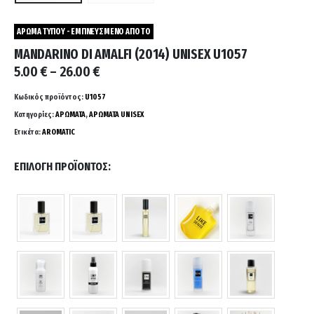
ΑΡΩΜΑ ΤΥΠΟΥ - ΕΜΠΝΕΥΣΜΕΝΟ ΑΠΟ ΤΟ
MANDARINO DI AMALFI (2014) UNISEX U1057
Price
5.00
€
–
26.00
€
range:
5.00 €
Κωδικός προϊόντος:
U1057
through
Κατηγορίες:
ΑΡΩΜΑΤΑ
,
ΑΡΩΜΑΤΑ UNISEX
26.00 €
Ετικέτα:
AROMATIC
ΕΠΙΛΟΓΉ ΠΡΟΪΌΝΤΟΣ