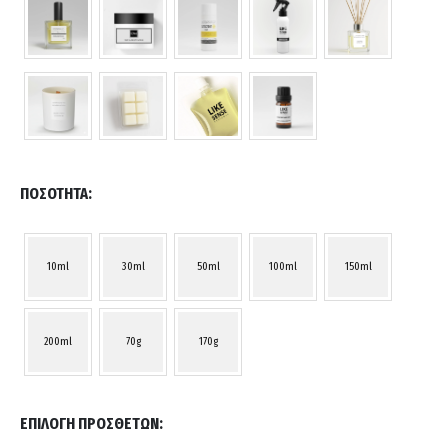
ΠΟΣΌΤΗΤΑ
10ml
30ml
50ml
100ml
150ml
200ml
70g
170g
ΕΠΙΛΟΓΉ ΠΡΌΣΘΕΤΩΝ