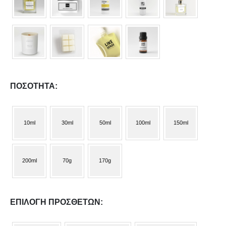
ΠΟΣΌΤΗΤΑ
10ml
30ml
50ml
100ml
150ml
200ml
70g
170g
ΕΠΙΛΟΓΉ ΠΡΌΣΘΕΤΩΝ