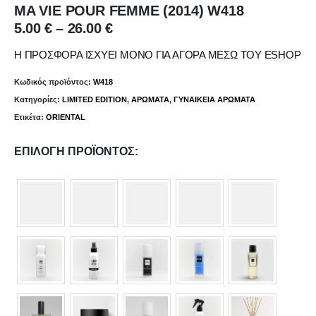
MA VIE POUR FEMME (2014) W418
Price
5.00
€
–
26.00
€
range:
5.00 €
Η ΠΡΟΣΦΟΡΑ ΙΣΧΥΕΙ ΜΟΝΟ ΓΙΑ ΑΓΟΡΑ ΜΕΣΩ ΤΟΥ ESHOP
through
26.00 €
Κωδικός προϊόντος:
W418
Κατηγορίες:
LIMITED EDITION
,
ΑΡΩΜΑΤΑ
,
ΓΥΝΑΙΚΕΙΑ ΑΡΩΜΑΤΑ
Ετικέτα:
ORIENTAL
ΕΠΙΛΟΓΉ ΠΡΟΪΌΝΤΟΣ