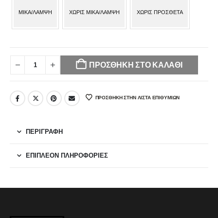
MIKA/ΛΑΜΨΗ
ΧΩΡΙΣ MIKA/ΛΑΜΨΗ
ΧΩΡΙΣ ΠΡΟΣΘΕΤΑ
Your
selection
ΠΡΟΣΘΉΚΗ ΣΤΟ ΚΑΛΆΘΙ
has
been
reset.
ΠΡΌΣΘΉΚΗ ΣΤΗΝ ΛΊΣΤΑ ΕΠΙΘΥΜΙΏΝ
Please
select
some
product
ΠΕΡΙΓΡΑΦΉ
options
before
ΕΠΙΠΛΈΟΝ ΠΛΗΡΟΦΟΡΊΕΣ
adding
this
product
to
your
cart.