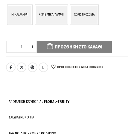
MIKA/ΛΑΜΨΗ
ΧΩΡΙΣ MIKA/ΛΑΜΨΗ
ΧΩΡΙΣ ΠΡΟΣΘΕΤΑ
Your
selection
ΠΡΟΣΘΉΚΗ ΣΤΟ ΚΑΛΆΘΙ
has
been
reset.
Please
ΠΡΌΣΘΉΚΗ ΣΤΗΝ ΛΊΣΤΑ ΕΠΙΘΥΜΙΏΝ
select
some
product
options
before
ΑΡΩΜΑΤΙΚΗ ΚΑΤΗΓΟΡΙΑ :
FLORAL-FRUITY
adding
this
ΣΧΕΔΙΑΣΜΕΝΟ ΓΙΑ
product
to
your
Top ΝΟΤΑ ΚΟΡΥΦΗΣ : ΡΟΔΑΚΙΝΟ