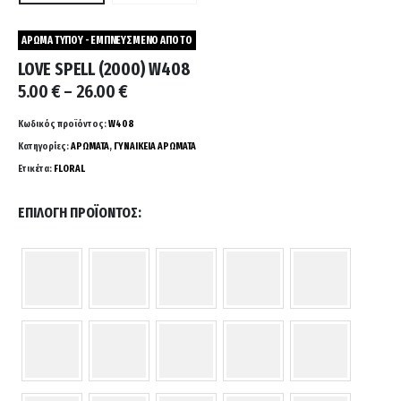
ΑΡΩΜΑ ΤΥΠΟΥ - ΕΜΠΝΕΥΣΜΕΝΟ ΑΠΟ ΤΟ
LOVE SPELL (2000) W408
Price
5.00
€
–
26.00
€
range:
5.00 €
Κωδικός προϊόντος:
W408
through
Κατηγορίες:
ΑΡΩΜΑΤΑ
,
ΓΥΝΑΙΚΕΙΑ ΑΡΩΜΑΤΑ
26.00 €
Ετικέτα:
FLORAL
ΕΠΙΛΟΓΉ ΠΡΟΪΌΝΤΟΣ