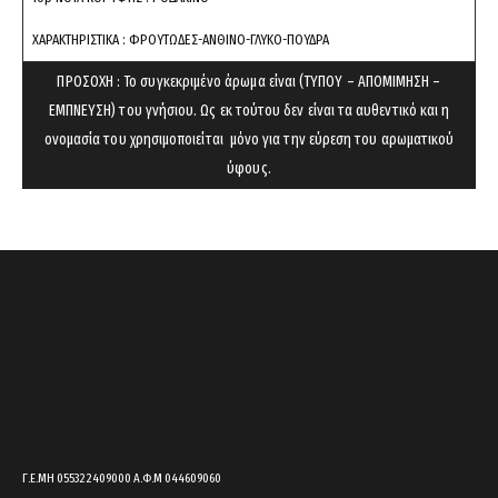
cart.
ΧΑΡΑΚΤΗΡΙΣΤΙΚΑ : ΦΡΟΥΤΩΔΕΣ-ΑΝΘΙΝΟ-ΓΛΥΚΟ-ΠΟΥΔΡΑ
ΠΡΟΣΟΧΗ : Το συγκεκριμένο άρωμα είναι (ΤΥΠΟΥ – ΑΠΟΜΙΜΗΣΗ –
ΕΜΠΝΕΥΣΗ) του γνήσιου. Ως εκ τούτου δεν είναι τα αυθεντικό και η
ονομασία του χρησιμοποιείται μόνο για την εύρεση του αρωματικού
ύφους.
Γ.Ε.ΜΗ 055322409000 Α.Φ.Μ 044609060