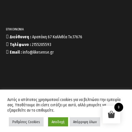
ΕΠΙΚΟΙΝΩΝΙΑ
Διεύθυνση :
Αραπάκη 67 Καλλιθέα Τκ.17676
Τηλέφωνο :
2155205593
Email :
info@likesense.gr
Αυτός ο ιστότοπος χρησιμοποιεί cookies για να βελτιώσει την εμπειρία
σας. Υποθέτουμε ότι είστε εντάξει με αυτό, αλλά μπορείτε να
0
εξαιρεθείτε αν το επιθυμείτε.
Copyright 2022 © likesense.gr Developed by
Codnext Software
Ρυθμίσεις Cookies
Αποδοχή
Απόρριψη όλων