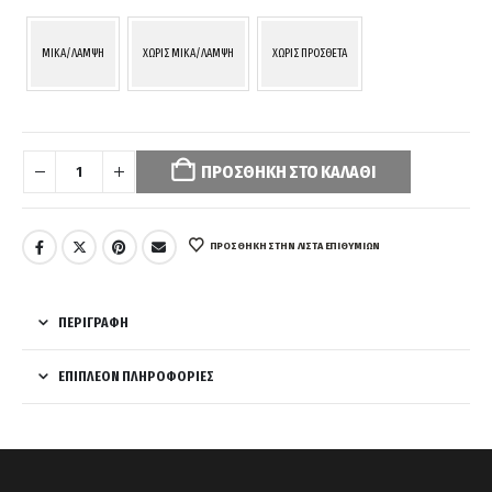
MIKA/ΛΑΜΨΗ
ΧΩΡΙΣ MIKA/ΛΑΜΨΗ
ΧΩΡΙΣ ΠΡΟΣΘΕΤΑ
Your
selection
ΠΡΟΣΘΉΚΗ ΣΤΟ ΚΑΛΆΘΙ
has
been
reset.
Please
ΠΡΌΣΘΉΚΗ ΣΤΗΝ ΛΊΣΤΑ ΕΠΙΘΥΜΙΏΝ
select
some
product
ΠΕΡΙΓΡΑΦΉ
options
before
ΕΠΙΠΛΈΟΝ ΠΛΗΡΟΦΟΡΊΕΣ
adding
this
product
to
your