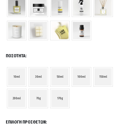
ΠΟΣΌΤΗΤΑ
10ml
30ml
50ml
100ml
150ml
200ml
70g
170g
ΕΠΙΛΟΓΉ ΠΡΌΣΘΕΤΩΝ