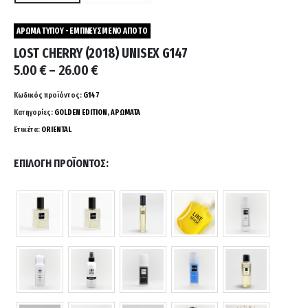
ΑΡΩΜΑ ΤΥΠΟΥ - ΕΜΠΝΕΥΣΜΕΝΟ ΑΠΟ ΤΟ
LOST CHERRY (2018) UNISEX G147
Price
5.00
€
–
26.00
€
range:
5.00 €
Κωδικός προϊόντος:
G147
through
Κατηγορίες:
GOLDEN EDITION
,
ΑΡΩΜΑΤΑ
26.00 €
Ετικέτα:
ORIENTAL
ΕΠΙΛΟΓΉ ΠΡΟΪΌΝΤΟΣ