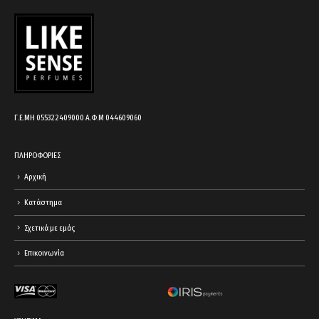
cart.
Γ.Ε.ΜΗ 055322409000 Α.Φ.Μ 044609060
ΠΛΗΡΟΦΟΡΙΕΣ
Αρχική
Κατάστημα
Σχετικά με εμάς
Επικοινωνία