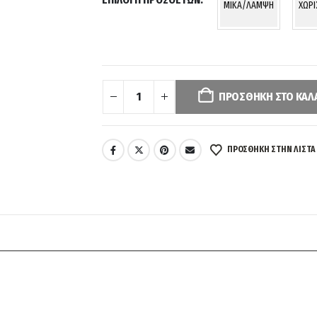
MIKA/ΛΑΜΨΗ
ΧΩΡ
Your
selection
has
ΠΡΟΣΘΉΚΗ ΣΤΟ ΚΑΛ
been
reset.
Please
ΠΡΌΣΘΉΚΗ ΣΤΗΝ ΛΊΣΤΑ
select
some
product
options
before
adding
this
product
to
your