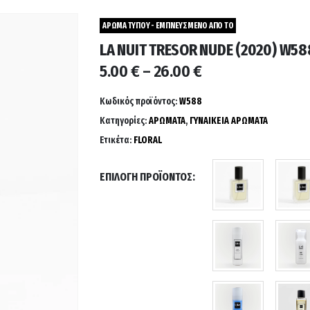
ΑΡΩΜΑ ΤΥΠΟΥ - ΕΜΠΝΕΥΣΜΕΝΟ ΑΠΟ ΤΟ
LA NUIT TRESOR NUDE (2020) W58
Price
5.00
€
–
26.00
€
range:
5.00 €
Κωδικός προϊόντος:
W588
through
Κατηγορίες:
ΑΡΩΜΑΤΑ
,
ΓΥΝΑΙΚΕΙΑ ΑΡΩΜΑΤΑ
26.00 €
Ετικέτα:
FLORAL
ΕΠΙΛΟΓΉ ΠΡΟΪΌΝΤΟΣ