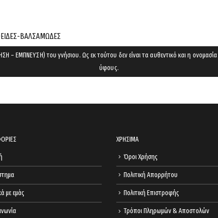
cart.
ΔΟΕΙΔEΣ-ΒΑΛΣΑΜΩΔΕΣ
ΣΗ – ΕΜΠΝΕΥΣΗ) του γνήσιου. Ως εκ τούτου δεν είναι τα αυθεντικό και η ονομασία
ύφους.
ΟΡΙΕΣ
ΧΡΗΣΙΜΑ
ή
Όροι Χρήσης
στημα
Πολιτική Απορρήτου
κά με εμάς
Πολιτική Επιστροφής
ινωνία
Τρόποι Πληρωμών & Αποστολών