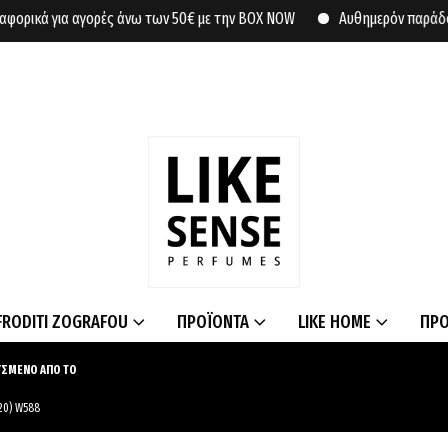
κά για αγορές άνω των 50€ με την BOX NOW
Αυθημερόν παράδοση σε 
FRODITI ZOGRAFOU
ΠΡΟΪΟΝΤΑ
LIKE HOME
ΠΡ
ΥΣΜΕΝΟ ΑΠΟ ΤΟ
20) W588