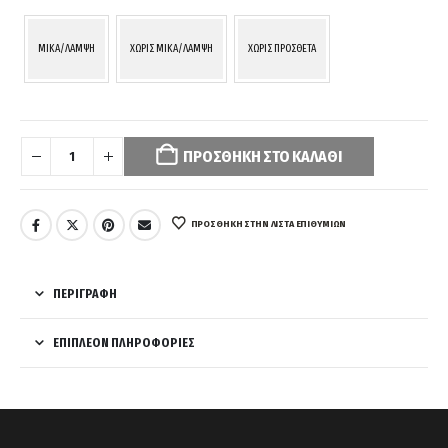
MIKA/ΛΑΜΨΗ
ΧΩΡΙΣ MIKA/ΛΑΜΨΗ
ΧΩΡΙΣ ΠΡΟΣΘΕΤΑ
Your
selection
ΠΡΟΣΘΉΚΗ ΣΤΟ ΚΑΛΆΘΙ
has
been
reset.
Please
ΠΡΌΣΘΉΚΗ ΣΤΗΝ ΛΊΣΤΑ ΕΠΙΘΥΜΙΏΝ
select
some
product
ΠΕΡΙΓΡΑΦΉ
options
before
ΕΠΙΠΛΈΟΝ ΠΛΗΡΟΦΟΡΊΕΣ
adding
this
product
to
your