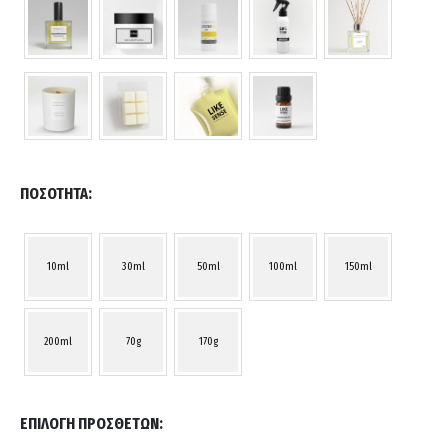
ΠΟΣΌΤΗΤΑ
10ml
30ml
50ml
100ml
150ml
200ml
70g
170g
ΕΠΙΛΟΓΉ ΠΡΌΣΘΕΤΩΝ