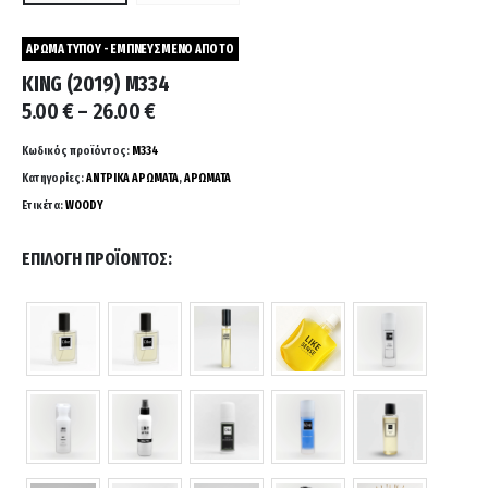
ΑΡΩΜΑ ΤΥΠΟΥ - ΕΜΠΝΕΥΣΜΕΝΟ ΑΠΟ ΤΟ
KING (2019) M334
Price
5.00
€
–
26.00
€
range:
5.00 €
Κωδικός προϊόντος:
M334
through
Κατηγορίες:
ΑΝΤΡΙΚΑ ΑΡΩΜΑΤΑ
,
ΑΡΩΜΑΤΑ
26.00 €
Ετικέτα:
WOODY
ΕΠΙΛΟΓΉ ΠΡΟΪΌΝΤΟΣ