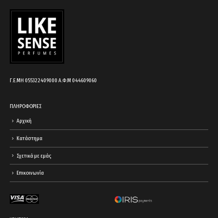
cart.
Γ.Ε.ΜΗ 055322409000 Α.Φ.Μ 044609060
ΠΛΗΡΟΦΟΡΙΕΣ
Αρχική
Κατάστημα
Σχετικά με εμάς
Επικοινωνία