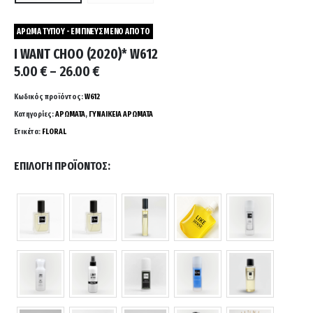
ΑΡΩΜΑ ΤΥΠΟΥ - ΕΜΠΝΕΥΣΜΕΝΟ ΑΠΟ ΤΟ
I WANT CHOO (2020)* W612
Price
5.00
€
–
26.00
€
range:
5.00 €
Κωδικός προϊόντος:
W612
through
Κατηγορίες:
ΑΡΩΜΑΤΑ
,
ΓΥΝΑΙΚΕΙΑ ΑΡΩΜΑΤΑ
26.00 €
Ετικέτα:
FLORAL
ΕΠΙΛΟΓΉ ΠΡΟΪΌΝΤΟΣ