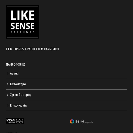
cart.
Γ.Ε.ΜΗ 055322409000 Α.Φ.Μ 044609060
ΠΛΗΡΟΦΟΡΙΕΣ
Αρχική
Κατάστημα
Σχετικά με εμάς
Επικοινωνία