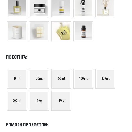
ΠΟΣΌΤΗΤΑ
10ml
30ml
50ml
100ml
150ml
200ml
70g
170g
ΕΠΙΛΟΓΉ ΠΡΌΣΘΕΤΩΝ