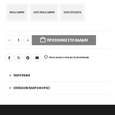
MIKA/ΛΑΜΨΗ
ΧΩΡΙΣ MIKA/ΛΑΜΨΗ
ΧΩΡΙΣ ΠΡΟΣΘΕΤΑ
Your
selection
ΠΡΟΣΘΉΚΗ ΣΤΟ ΚΑΛΆΘΙ
has
been
reset.
Please
ΠΡΌΣΘΉΚΗ ΣΤΗΝ ΛΊΣΤΑ ΕΠΙΘΥΜΙΏΝ
select
some
product
ΠΕΡΙΓΡΑΦΉ
options
before
ΕΠΙΠΛΈΟΝ ΠΛΗΡΟΦΟΡΊΕΣ
adding
this
product
to
your