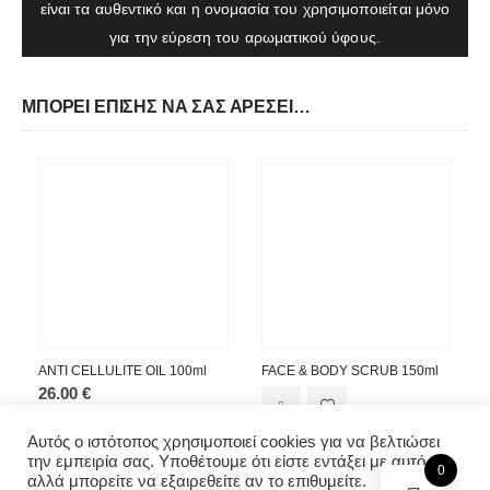
είναι τα αυθεντικό και η ονομασία του χρησιμοποιείται μόνο
Τρόποι Πληρωμών & Αποστολών
για την εύρεση του αρωματικού ύφους.
ΜΠΟΡΕΊ ΕΠΊΣΗΣ ΝΑ ΣΑΣ ΑΡΈΣΕΙ…
ΕΠΙΚΟΙΝΩΝΙΑ
Διεύθυνση :
Αραπάκη 67 Καλλιθέα Τκ.17676
Τηλέφωνο :
2155205593
Email :
info@likesense.gr
ANTI CELLULITE OIL 100ml
FACE & BODY SCRUB 150ml
26.00
€
Αυτός ο ιστότοπος χρησιμοποιεί cookies για να βελτιώσει
την εμπειρία σας. Υποθέτουμε ότι είστε εντάξει με αυτό,
0
αλλά μπορείτε να εξαιρεθείτε αν το επιθυμείτε.