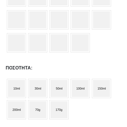
ΠΟΣΌΤΗΤΑ
10ml
30ml
50ml
100ml
150ml
200ml
70g
170g