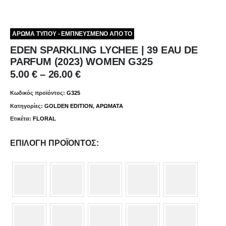
ΑΡΩΜΑ ΤΥΠΟΥ - ΕΜΠΝΕΥΣΜΕΝΟ ΑΠΟ ΤΟ
EDEN SPARKLING LYCHEE | 39 EAU DE
PARFUM (2023) WOMEN G325
Price
5.00
€
–
26.00
€
range:
5.00 €
Κωδικός προϊόντος:
G325
through
Κατηγορίες:
GOLDEN EDITION
,
ΑΡΩΜΑΤΑ
26.00 €
Ετικέτα:
FLORAL
ΕΠΙΛΟΓΉ ΠΡΟΪΌΝΤΟΣ