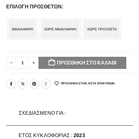
ΕΠΙΛΟΓΉ ΠΡΌΣΘΕΤΩΝ
MIKA/ΛΑΜΨΗ
ΧΩΡΙΣ MIKA/ΛΑΜΨΗ
ΧΩΡΙΣ ΠΡΟΣΘΕΤΑ
Your
selection
ΠΡΟΣΘΉΚΗ ΣΤΟ ΚΑΛΆΘΙ
has
been
reset.
ΠΡΌΣΘΉΚΗ ΣΤΗΝ ΛΊΣΤΑ ΕΠΙΘΥΜΙΏΝ
Please
select
some
product
options
ΣΧΕΔΙΑΣΜΕΝΟ ΓΙΑ :
before
adding
this
ΕΤΟΣ ΚΥΚΛΟΦΟΡΙΑΣ :
2023
product