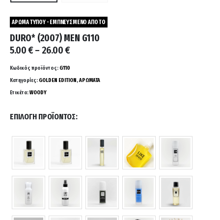
ΑΡΩΜΑ ΤΥΠΟΥ - ΕΜΠΝΕΥΣΜΕΝΟ ΑΠΟ ΤΟ
DURO* (2007) MEN G110
Price
5.00
€
–
26.00
€
range:
5.00 €
Κωδικός προϊόντος:
G110
through
Κατηγορίες:
GOLDEN EDITION
,
ΑΡΩΜΑΤΑ
26.00 €
Ετικέτα:
WOODY
ΕΠΙΛΟΓΉ ΠΡΟΪΌΝΤΟΣ