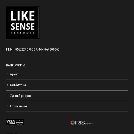
cart.
Γ.Ε.ΜΗ 055322409000 Α.Φ.Μ 044609060
ΠΛΗΡΟΦΟΡΙΕΣ
Αρχική
Κατάστημα
Σχετικά με εμάς
Επικοινωνία