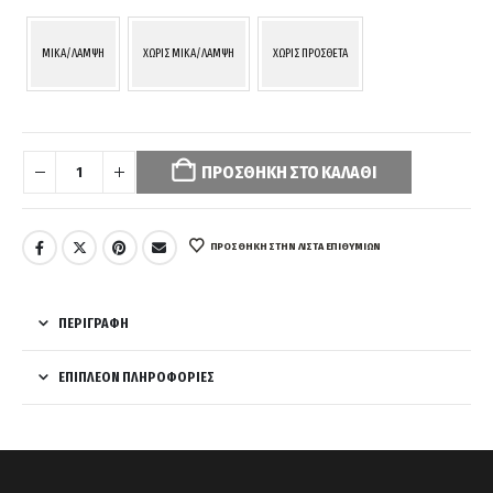
MIKA/ΛΑΜΨΗ
ΧΩΡΙΣ MIKA/ΛΑΜΨΗ
ΧΩΡΙΣ ΠΡΟΣΘΕΤΑ
Your
selection
ΠΡΟΣΘΉΚΗ ΣΤΟ ΚΑΛΆΘΙ
has
been
reset.
Please
ΠΡΌΣΘΉΚΗ ΣΤΗΝ ΛΊΣΤΑ ΕΠΙΘΥΜΙΏΝ
select
some
product
ΠΕΡΙΓΡΑΦΉ
options
before
ΕΠΙΠΛΈΟΝ ΠΛΗΡΟΦΟΡΊΕΣ
adding
this
product
to
your