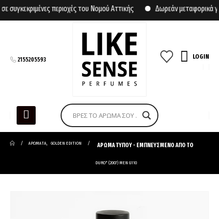
συγκεκριμένες περιοχές του Νομού Αττικής
Δωρεάν μεταφορικά για 
LOGIN
2155205593
ΑΡΩΜΑΤΑ
,
GOLDEN EDITION
ΑΡΩΜΑ ΤΥΠΟΥ - ΕΜΠΝΕΥΣΜΕΝΟ ΑΠΟ ΤΟ
DURO* (2007) MEN G110