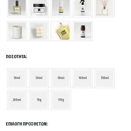
ΠΟΣΌΤΗΤΑ
10ml
30ml
50ml
100ml
150ml
200ml
70g
170g
ΕΠΙΛΟΓΉ ΠΡΌΣΘΕΤΩΝ