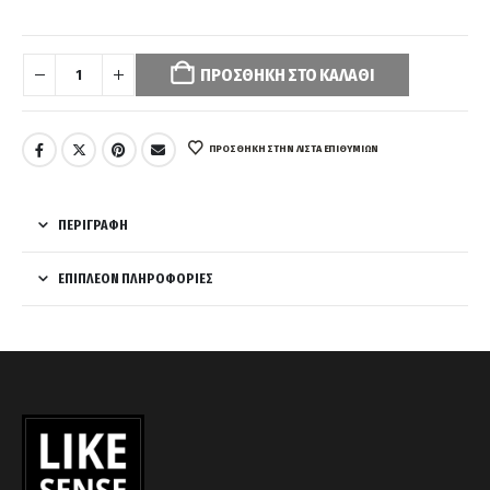
Your
selection
ΠΡΟΣΘΉΚΗ ΣΤΟ ΚΑΛΆΘΙ
has
been
reset.
Please
ΠΡΌΣΘΉΚΗ ΣΤΗΝ ΛΊΣΤΑ ΕΠΙΘΥΜΙΏΝ
select
some
product
ΠΕΡΙΓΡΑΦΉ
options
before
ΕΠΙΠΛΈΟΝ ΠΛΗΡΟΦΟΡΊΕΣ
adding
this
product
to
your
cart.