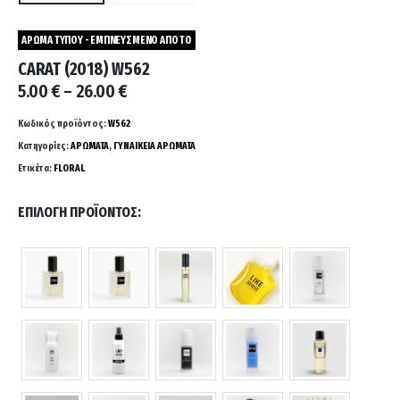
ΑΡΩΜΑ ΤΥΠΟΥ - ΕΜΠΝΕΥΣΜΕΝΟ ΑΠΟ ΤΟ
CARAT (2018) W562
Price
5.00
€
–
26.00
€
range:
5.00 €
Κωδικός προϊόντος:
W562
through
Κατηγορίες:
ΑΡΩΜΑΤΑ
,
ΓΥΝΑΙΚΕΙΑ ΑΡΩΜΑΤΑ
26.00 €
Ετικέτα:
FLORAL
ΕΠΙΛΟΓΉ ΠΡΟΪΌΝΤΟΣ