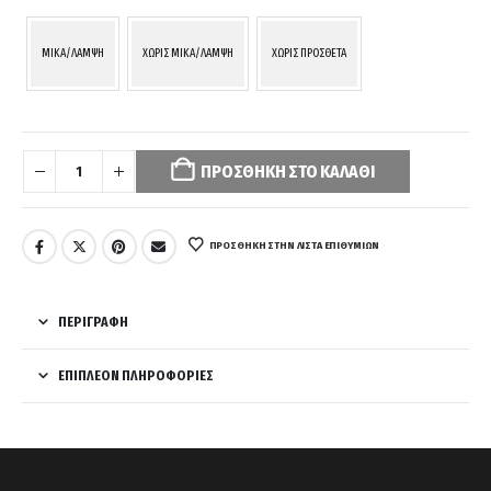
MIKA/ΛΑΜΨΗ
ΧΩΡΙΣ MIKA/ΛΑΜΨΗ
ΧΩΡΙΣ ΠΡΟΣΘΕΤΑ
Your
selection
ΠΡΟΣΘΉΚΗ ΣΤΟ ΚΑΛΆΘΙ
has
been
reset.
Please
ΠΡΌΣΘΉΚΗ ΣΤΗΝ ΛΊΣΤΑ ΕΠΙΘΥΜΙΏΝ
select
some
product
ΠΕΡΙΓΡΑΦΉ
options
before
ΕΠΙΠΛΈΟΝ ΠΛΗΡΟΦΟΡΊΕΣ
adding
this
product
to
your