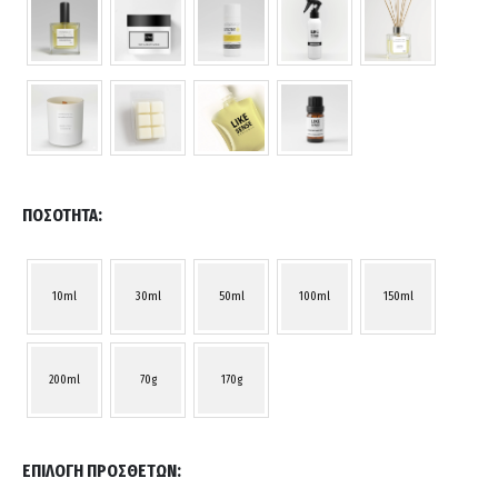
ΠΟΣΌΤΗΤΑ
10ml
30ml
50ml
100ml
150ml
200ml
70g
170g
ΕΠΙΛΟΓΉ ΠΡΌΣΘΕΤΩΝ