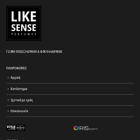
cart.
Γ.Ε.ΜΗ 055322409000 Α.Φ.Μ 044609060
ΠΛΗΡΟΦΟΡΙΕΣ
Αρχική
Κατάστημα
Σχετικά με εμάς
Επικοινωνία