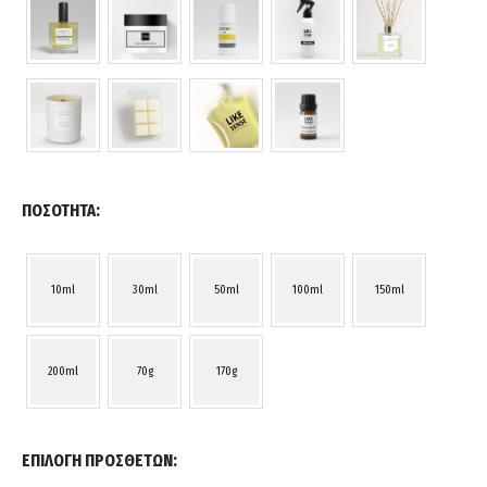
ΠΟΣΌΤΗΤΑ
10ml
30ml
50ml
100ml
150ml
200ml
70g
170g
ΕΠΙΛΟΓΉ ΠΡΌΣΘΕΤΩΝ