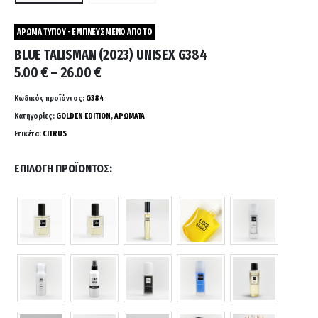
ΑΡΩΜΑ ΤΥΠΟΥ - ΕΜΠΝΕΥΣΜΕΝΟ ΑΠΟ ΤΟ
BLUE TALISMAN (2023) UNISEX G384
Price
5.00
€
–
26.00
€
range:
5.00 €
Κωδικός προϊόντος:
G384
through
Κατηγορίες:
GOLDEN EDITION
,
ΑΡΩΜΑΤΑ
26.00 €
Ετικέτα:
CITRUS
ΕΠΙΛΟΓΉ ΠΡΟΪΌΝΤΟΣ