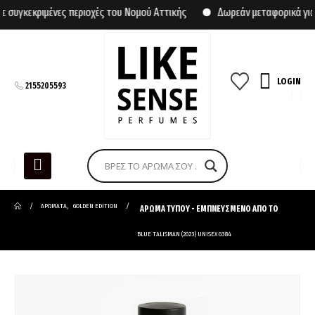
γκεκριμένες περιοχές του Νομού Αττικής
Δωρεάν μεταφορικά για α
LOGIN
2155205593
ΑΡΩΜΑΤΑ
,
GOLDEN EDITION
ΑΡΩΜΑ ΤΥΠΟΥ - ΕΜΠΝΕΥΣΜΕΝΟ ΑΠΟ ΤΟ
BLUE TALISMAN (2023) UNISEX G384