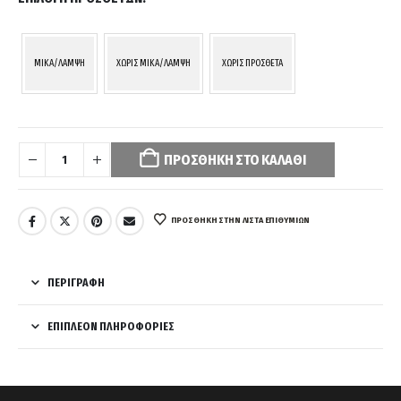
MIKA/ΛΑΜΨΗ
ΧΩΡΙΣ MIKA/ΛΑΜΨΗ
ΧΩΡΙΣ ΠΡΟΣΘΕΤΑ
Your
selection
ΠΡΟΣΘΉΚΗ ΣΤΟ ΚΑΛΆΘΙ
has
been
reset.
Please
ΠΡΌΣΘΉΚΗ ΣΤΗΝ ΛΊΣΤΑ ΕΠΙΘΥΜΙΏΝ
select
some
product
ΠΕΡΙΓΡΑΦΉ
options
before
ΕΠΙΠΛΈΟΝ ΠΛΗΡΟΦΟΡΊΕΣ
adding
this
product
to