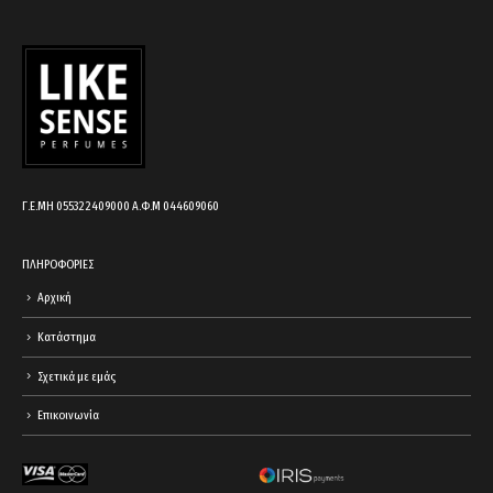
your
cart.
Γ.Ε.ΜΗ 055322409000 Α.Φ.Μ 044609060
ΠΛΗΡΟΦΟΡΙΕΣ
Αρχική
Κατάστημα
Σχετικά με εμάς
Επικοινωνία