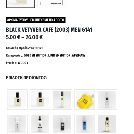
ΑΡΩΜΑ ΤΥΠΟΥ - ΕΜΠΝΕΥΣΜΕΝΟ ΑΠΟ ΤΟ
BLACK VETYVER CAFE (2003) MEN G141
Price
5.00
€
–
26.00
€
range:
5.00 €
Κωδικός προϊόντος:
G141
through
Κατηγορίες:
GOLDEN EDITION
,
LIMITED EDITION
,
ΑΡΩΜΑΤΑ
26.00 €
Ετικέτα:
WOODY
ΕΠΙΛΟΓΉ ΠΡΟΪΌΝΤΟΣ