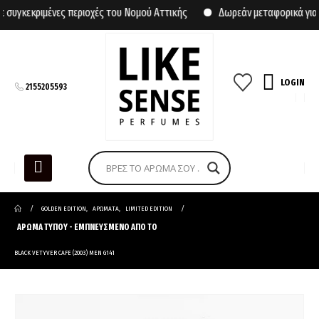
γκεκριμένες περιοχές του Νομού Αττικής
Δωρεάν μεταφορικά για α
LOGIN
2155205593
GOLDEN EDITION
,
ΑΡΩΜΑΤΑ
,
LIMITED EDITION
ΑΡΩΜΑ ΤΥΠΟΥ - ΕΜΠΝΕΥΣΜΕΝΟ ΑΠΟ ΤΟ
BLACK VETYVER CAFE (2003) MEN G141