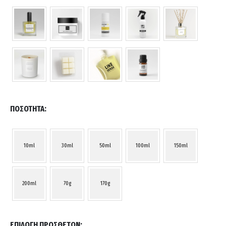
ΠΟΣΌΤΗΤΑ
10ml
30ml
50ml
100ml
150ml
200ml
70g
170g
ΕΠΙΛΟΓΉ ΠΡΌΣΘΕΤΩΝ