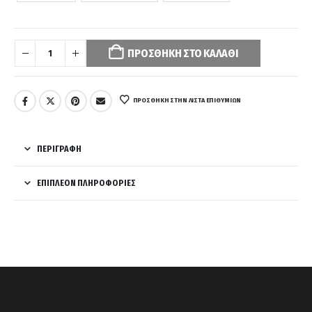
Your
selection
ΠΡΟΣΘΉΚΗ ΣΤΟ ΚΑΛΆΘΙ
has
been
reset.
Please
ΠΡΌΣΘΉΚΗ ΣΤΗΝ ΛΊΣΤΑ ΕΠΙΘΥΜΙΏΝ
select
some
product
ΠΕΡΙΓΡΑΦΉ
options
before
ΕΠΙΠΛΈΟΝ ΠΛΗΡΟΦΟΡΊΕΣ
adding
this
product
to
your
cart.