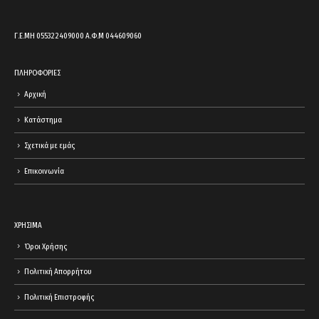
Γ.Ε.ΜΗ 055322409000 Α.Φ.Μ 044609060
ΠΛΗΡΟΦΟΡΙΕΣ
Αρχική
Κατάστημα
Σχετικά με εμάς
Επικοινωνία
ΧΡΗΣΙΜΑ
Όροι Χρήσης
Πολιτική Απορρήτου
Πολιτική Επιστροφής