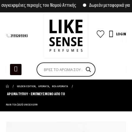
κεκριμένες περιοχές του Νομού Αττικής
Δωρεάν μεταφορικά για αγ
LOGIN
2155205593
GOLDEN EDITION
,
ΑΡΩΜΑΤΑ
,
ΝΕΑ ΑΡΩΜΑΤΑ
ΑΡΩΜΑ ΤΥΠΟΥ - ΕΜΠΝΕΥΣΜΕΝΟ ΑΠΟ ΤΟ
RAIN TEA (2025) UNISEX G399