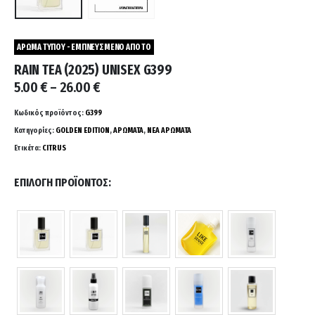
ΑΡΩΜΑ ΤΥΠΟΥ - ΕΜΠΝΕΥΣΜΕΝΟ ΑΠΟ ΤΟ
RAIN TEA (2025) UNISEX G399
Price
5.00
€
–
26.00
€
range:
5.00 €
Κωδικός προϊόντος:
G399
through
Κατηγορίες:
GOLDEN EDITION
,
ΑΡΩΜΑΤΑ
,
ΝΕΑ ΑΡΩΜΑΤΑ
26.00 €
Ετικέτα:
CITRUS
ΕΠΙΛΟΓΉ ΠΡΟΪΌΝΤΟΣ