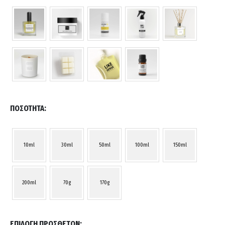
ΠΟΣΌΤΗΤΑ
10ml
30ml
50ml
100ml
150ml
200ml
70g
170g
ΕΠΙΛΟΓΉ ΠΡΌΣΘΕΤΩΝ