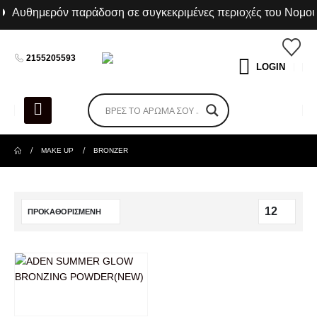
Αυθημερόν παράδοση σε συγκεκριμένες περιοχές του Νομού 
2155205593
LOGIN
Γ.Ε.ΜΗ 055322409000 Α.Φ.Μ 044609060
ΠΛΗΡΟΦΟΡΙΕΣ
Αρχική
MAKE UP
BRONZER
Κατάστημα
Σχετικά με εμάς
Επικοινωνία
ΧΡΗΣΙΜΑ
Όροι Χρήσης
Πολιτική Απορρήτου