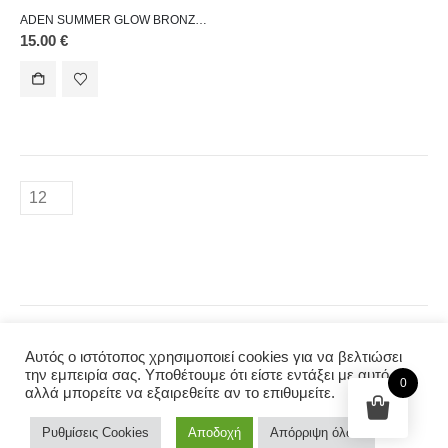
Πολιτική Επιστροφής
ADEN SUMMER GLOW BRONZING POWDER(NEW)
15.00
€
Τρόποι Πληρωμών & Αποστολών
ΕΠΙΚΟΙΝΩΝΙΑ
Διεύθυνση :
Αραπάκη 67 Καλλιθέα Τκ.17676
Τηλέφωνο :
2155205593
Email :
info@likesense.gr
Αυτός ο ιστότοπος χρησιμοποιεί cookies για να βελτιώσει
την εμπειρία σας. Υποθέτουμε ότι είστε εντάξει με αυτό,
0
αλλά μπορείτε να εξαιρεθείτε αν το επιθυμείτε.
Copyright 2022 © likesense.gr Developed by
Codnext Software
Ρυθμίσεις Cookies
Αποδοχή
Απόρριψη όλων