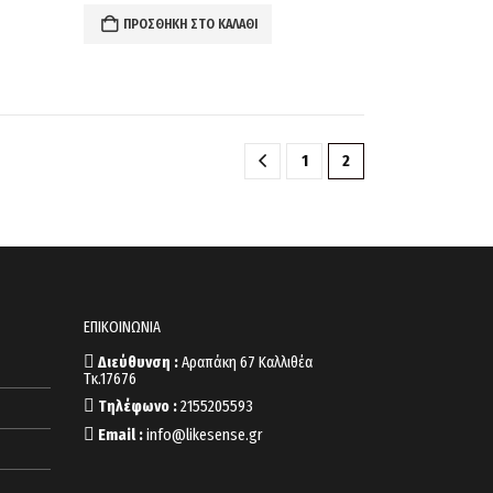
ΠΡΟΣΘΉΚΗ ΣΤΟ ΚΑΛΆΘΙ
1
2
ΕΠΙΚΟΙΝΩΝΙΑ
Διεύθυνση :
Αραπάκη 67 Καλλιθέα
Τκ.17676
Τηλέφωνο :
2155205593
Email :
info@likesense.gr