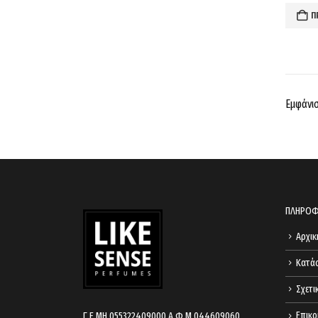
Π
Εμφάνισ
ΠΛΗΡΟΦ
Αρχικ
Κατά
Σχετι
Επικο
Γ.Ε.ΜΗ 055322409000 Α.Φ.Μ 044609060