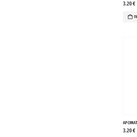
3.20
€
Π
3.20
€