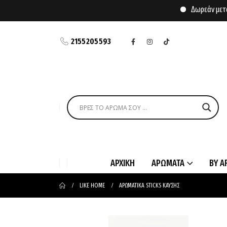
Δωρεάν μεταφορικά γι
2155205593
ΑΡΧΙΚΗ
ΑΡΩΜΑΤΑ
BY A
LIKE HOME
ΑΡΩΜΑΤΙΚΑ STICKS ΚΑΥΣΗΣ