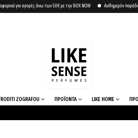
α αγορές άνω των 50€ με την BOX NOW
Αυθημερόν παράδοση σε συγκ
FRODITI ZOGRAFOU
ΠΡΟΪΟΝΤΑ
LIKE HOME
ΠΡ