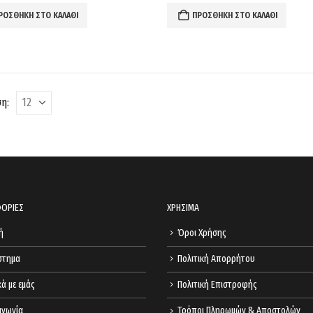
ΡΟΣΘΉΚΗ ΣΤΟ ΚΑΛΆΘΙ
ΠΡΟΣΘΉΚΗ ΣΤΟ ΚΑΛΆΘΙ
η:
ΟΡΙΕΣ
ΧΡΗΣΙΜΑ
ή
Όροι Χρήσης
στημα
Πολιτική Απορρήτου
κά με εμάς
Πολιτική Επιστροφής
ινωνία
Τρόποι Πληρωμών & Αποστολών