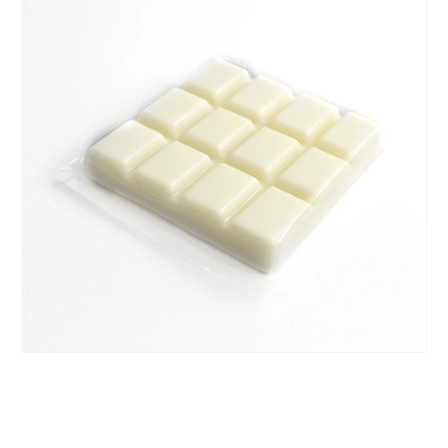
Γ.Ε.ΜΗ 055322409000 Α.Φ.Μ 044609060
ΠΛΗΡΟΦΟΡΙΕΣ
Αρχική
Κατάστημα
Σχετικά με εμάς
Επικοινωνία