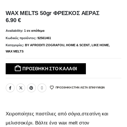
ΧΡΗΣΙΜΑ
Όροι Χρήσης
WAX MELTS 50gr ΦΡΕΣΚΟΣ ΑΕΡΑΣ
6.90
€
Πολιτική Απορρήτου
Πολιτική Επιστροφής
Availability:
1 σε απόθεμα
Κωδικός προϊόντος:
92561461
Τρόποι Πληρωμών & Αποστολών
Κατηγορίες:
BY AFRODITI ZOGRAFOU
,
HOME & SCENT
,
LIKE HOME
,
WAX MELTS
ΠΡΟΣΘΉΚΗ ΣΤΟ ΚΑΛΆΘΙ
ΕΠΙΚΟΙΝΩΝΙΑ
Διεύθυνση :
Αραπάκη 67 Καλλιθέα Τκ.17676
ΠΡΌΣΘΉΚΗ ΣΤΗΝ ΛΊΣΤΑ ΕΠΙΘΥΜΙΏΝ
Τηλέφωνο :
2155205593
Email :
info@likesense.gr
Χειροποίητες παστίλιες από σόγια,στεατίνη και
μελισσοκέρι. Β
άλτε ένα
wax melt στον