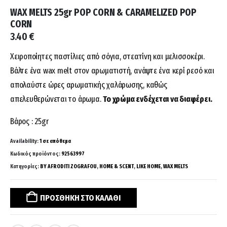
WAX MELTS 25gr POP CORN & CARAMELIZED POP
CORN
3.40
€
Χειροποίητες παστίλιες από σόγια, στεατίνη και μελισσοκέρι.
Β
άλτε ένα
wax melt στον αρωματιστή
, ανάψτε ένα κερί ρεσό και
απολαύστε
ώρες αρωματικής χαλάρωσης, καθώς
απελευθερώνεται το άρωμα.
Το χρώμα ενδέχεται να διαφέρει.
Βάρος : 25gr
Availability:
1 σε απόθεμα
Κωδικός προϊόντος:
92563997
Κατηγορίες:
BY AFRODITI ZOGRAFOU
,
HOME & SCENT
,
LIKE HOME
,
WAX MELTS
ΠΡΟΣΘΉΚΗ ΣΤΟ ΚΑΛΆΘΙ