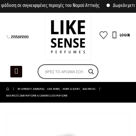
άδοση σε συγκεκριμένες περιοχές του Νομού Αττικής
Δωρεάν μεταφο
LOGIN
2155205593
BY AFRODITI ZOGRAFOU
,
LIKE HOME
,
HOME & SCENT
,
WAX MELTS
WAX MELTS 25GR POP CORN & CARAMELIZED POP CORN