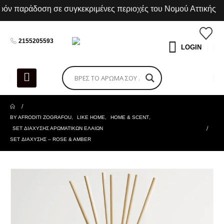
 παράδοση σε συγκεκριμένες περιοχές του Νομού Αττικής
2155205593
LOGIN
BY AFRODITI ZOGRAFOU
,
LIKE HOME
,
HOME & SCENT
,
SET ΔΙΑΧΥΣΗΣ ΑΡΩΜΑΤΙΚΩΝ ΕΛΑΙΩΝ
SET ΔΙΑΧΥΣΗΣ – ROSE & AMBER