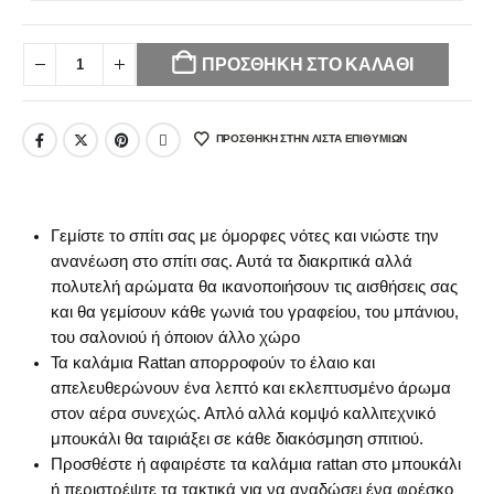
Your
selection
ΠΡΟΣΘΉΚΗ ΣΤΟ ΚΑΛΆΘΙ
has
been
reset.
ΠΡΌΣΘΉΚΗ ΣΤΗΝ ΛΊΣΤΑ ΕΠΙΘΥΜΙΏΝ
Please
select
some
product
Γεμίστε το σπίτι σας με όμορφες νότες και νιώστε την
options
ανανέωση στο σπίτι σας. Αυτά τα διακριτικά αλλά
before
πολυτελή αρώματα θα ικανοποιήσουν τις αισθήσεις σας
adding
και θα γεμίσουν κάθε γωνιά του γραφείου, του μπάνιου,
this
product
του σαλονιού ή όποιον άλλο χώρο
to
Τα καλάμια Rattan απορροφούν το έλαιο και
your
απελευθερώνουν ένα λεπτό και εκλεπτυσμένο άρωμα
cart.
στον αέρα συνεχώς. Απλό αλλά κομψό καλλιτεχνικό
μπουκάλι θα ταιριάξει σε κάθε διακόσμηση σπιτιού.
Προσθέστε ή αφαιρέστε τα καλάμια rattan στο μπουκάλι
ή περιστρέψτε τα τακτικά για να αναδώσει ένα φρέσκο ​​