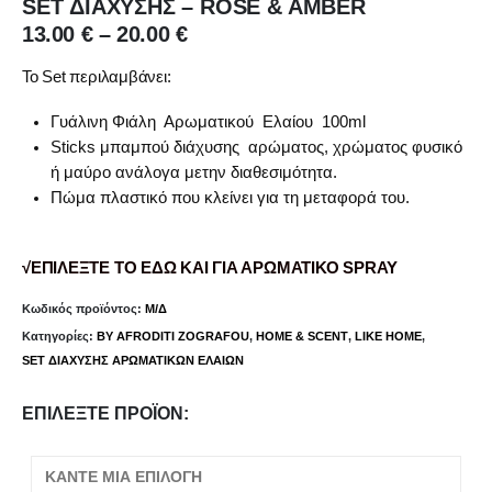
SET ΔΙΑΧΥΣΗΣ – ROSE & AMBER
Price
13.00
€
–
20.00
€
range:
13.00 €
Το Set περιλαμβάνει:
through
20.00 €
Γυάλινη Φιάλη Αρωματικού Ελαίου 100ml
Sticks μπαμπού διάχυσης αρώματος, χρώματος φυσικό
ή μαύρο ανάλογα με
την διαθεσιμότητα.
Πώμα πλαστικό που κλείνει για τη μεταφορά του.
√ΕΠΙΛΕΞΤΕ ΤΟ ΕΔΩ ΚΑΙ ΓΙΑ ΑΡΩΜΑΤΙΚΟ SPRAY
Κωδικός προϊόντος:
Μ/Δ
Κατηγορίες:
BY AFRODITI ZOGRAFOU
,
HOME & SCENT
,
LIKE HOME
,
SET ΔΙΑΧΥΣΗΣ ΑΡΩΜΑΤΙΚΩΝ ΕΛΑΙΩΝ
ΕΠΙΛΈΞΤΕ ΠΡΟΪΌΝ