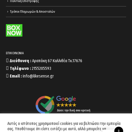
Πολιτική Επιστροφής
Τρόποι Πληρωμών & Αποστολών
ΕΠΙΚΟΙΝΩΝΙΑ
Διεύθυνση :
Αραπάκη 67 Καλλιθέα Τκ.17676
Τηλέφωνο :
2155205593
Email :
info@likesense.gr
Αυτός ο ιστότοπος χρησιμοποιεί cookies για να βελτιώσει την εμπειρία
σας. Υποθέτουμε ότι είστε εντάξει με αυτό, αλλά μπορείτε να
0