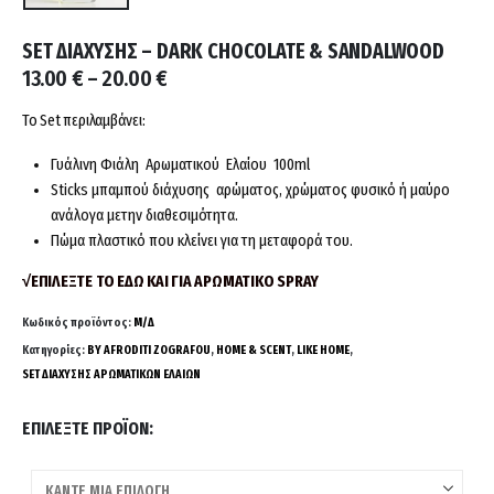
SET ΔΙΑΧΥΣΗΣ – DARK CHOCOLATE & SANDALWOOD
Price
13.00
€
–
20.00
€
range:
13.00 €
Το Set περιλαμβάνει:
through
20.00 €
Γυάλινη Φιάλη Αρωματικού Ελαίου 100ml
Sticks μπαμπού διάχυσης αρώματος, χρώματος φυσικό ή μαύρο
ανάλογα με
την διαθεσιμότητα.
Πώμα πλαστικό που κλείνει για τη μεταφορά του.
√ΕΠΙΛΕΞΤΕ ΤΟ ΕΔΩ ΚΑΙ ΓΙΑ ΑΡΩΜΑΤΙΚΟ SPRAY
Κωδικός προϊόντος:
Μ/Δ
Κατηγορίες:
BY AFRODITI ZOGRAFOU
,
HOME & SCENT
,
LIKE HOME
,
SET ΔΙΑΧΥΣΗΣ ΑΡΩΜΑΤΙΚΩΝ ΕΛΑΙΩΝ
ΕΠΙΛΈΞΤΕ ΠΡΟΪΌΝ