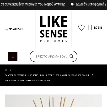
συγκεκριμένες περιοχές του Νομού Αττικής
Δωρεάν μεταφορικά για 
LOGIN
2155205593
BY AFRODITI ZOGRAFOU
,
LIKE HOME
,
HOME & SCENT
,
SET ΔΙΑΧΥΣΗΣ ΑΡΩΜΑΤΙΚΩΝ ΕΛΑΙΩΝ
SET ΔΙΑΧΥΣΗΣ – DARK CHOCOLATE & SANDALWOOD