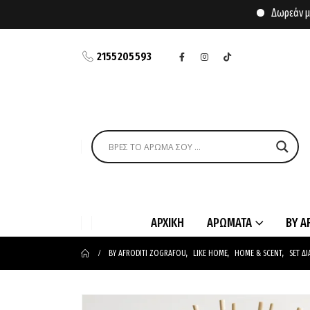
Δωρεάν μετα
2155205593
ΑΡΧΙΚΗ
ΑΡΩΜΑΤΑ
BY A
BY AFRODITI ZOGRAFOU
,
LIKE HOME
,
HOME & SCENT
,
SET Δ