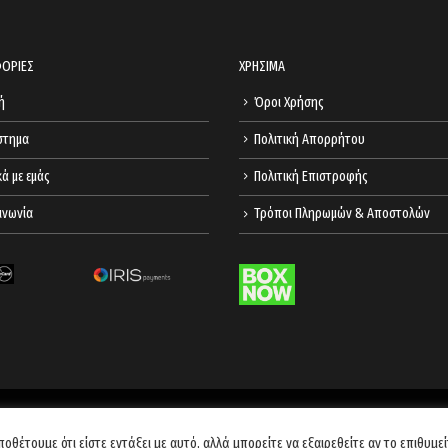
ΟΡΙΕΣ
ΧΡΗΣΙΜΑ
ή
Όροι Χρήσης
στημα
Πολιτική Απορρήτου
κά με εμάς
Πολιτική Επιστροφής
ινωνία
Τρόποι Πληρωμών & Αποστολών
Copyright 2022 © likesense.gr Developed by
Codnext Software
ποθέτουμε ότι είστε εντάξει με αυτό, αλλά μπορείτε να εξαιρεθείτε αν το επιθυμεί