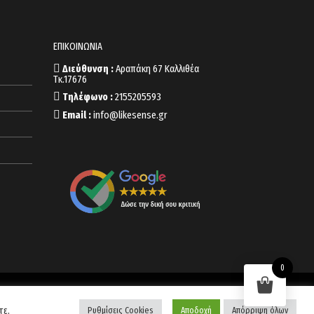
ΕΠΙΚΟΙΝΩΝΙΑ
Διεύθυνση :
Αραπάκη 67 Καλλιθέα
Τκ.17676
Τηλέφωνο :
2155205593
Email :
info@likesense.gr
0
τε.
Ρυθμίσεις Cookies
Αποδοχή
Απόρριψη όλων