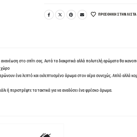
reset.
Please
ΠΡΌΣΘΉΚΗ ΣΤΗΝ ΛΊΣΤΑ
select
some
product
options
before
adding
ν ανανέωση στο σπίτι σας. Αυτά τα διακριτικά αλλά πολυτελή αρώματα θα ικανοπ
this
ο χώρο
product
ερώνουν ένα λεπτό και εκλεπτυσμένο άρωμα στον αέρα συνεχώς. Απλό αλλά κομψ
to
your
λι ή περιστρέψτε τα τακτικά για να αναδύσει ένα φρέσκο ​​άρωμα.
cart.