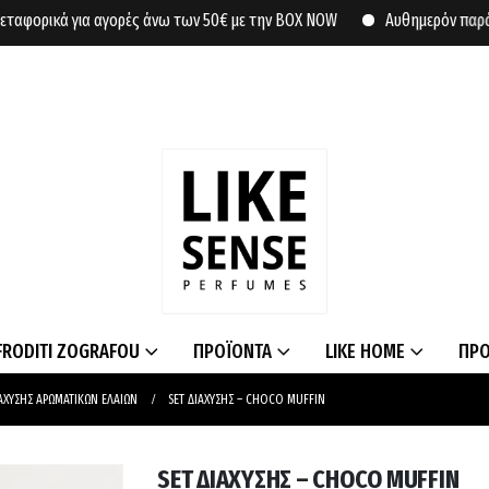
φορικά για αγορές άνω των 50€ με την BOX NOW
Αυθημερόν παράδοση
FRODITI ZOGRAFOU
ΠΡΟΪΟΝΤΑ
LIKE HOME
ΠΡ
ΙΑΧΥΣΗΣ ΑΡΩΜΑΤΙΚΩΝ ΕΛΑΙΩΝ
SET ΔΙΑΧΥΣΗΣ – CHOCO MUFFIN
SET ΔΙΑΧΥΣΗΣ – CHOCO MUFFIN