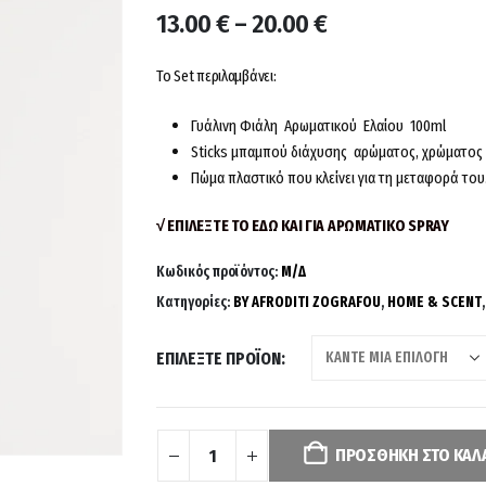
Price
13.00
€
–
20.00
€
range:
13.00 €
Το Set περιλαμβάνει:
through
20.00 €
Γυάλινη Φιάλη Αρωματικού Ελαίου 100ml
Sticks μπαμπού διάχυσης αρώματος, χρώματος
Πώμα πλαστικό που κλείνει για τη μεταφορά του
√ ΕΠΙΛΕΞΤΕ ΤΟ ΕΔΩ ΚΑΙ ΓΙΑ ΑΡΩΜΑΤΙΚΟ SPRAY
Κωδικός προϊόντος:
Μ/Δ
Κατηγορίες:
BY AFRODITI ZOGRAFOU
,
HOME & SCENT
ΕΠΙΛΈΞΤΕ ΠΡΟΪΌΝ
Your
selection
has
ΠΡΟΣΘΉΚΗ ΣΤΟ ΚΑΛ
been