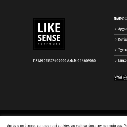
ΠΛΗΡΟΦ
Αρχικ
Κατά
Σχετι
Επικο
Γ.Ε.ΜΗ 055322409000 Α.Φ.Μ 044609060
Αυτός ο ιστότοπος χρησιμοποιεί cookies για να βελτιώσει την εμπειρία σας. Υ