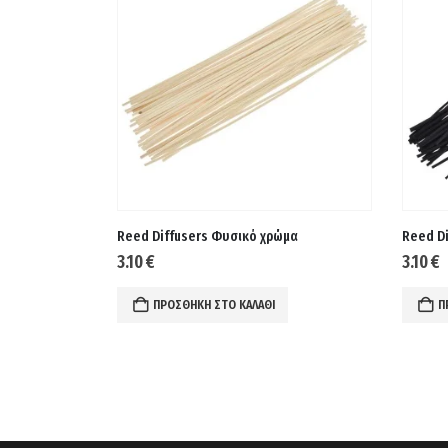
Reed Diffusers Φυσικό χρώμα
Reed D
3.10
€
3.10
€
ΠΡΟΣΘΉΚΗ ΣΤΟ ΚΑΛΆΘΙ
Π