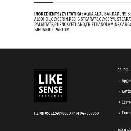
ΙNGREDIENTS/ΣΥΣΤΑΤΙΚΑ
: AQUA,ALOE BARBADENSIS
ALCOHOL,GLYCERIN,PEG-8 STEARATE,GLYCERYL STEARA
PALMITATE,PHENOXYETHANO,TRIETHANOLAMINE,CARBO
BIGUANIDE,PARFUM.
ΠΛΗΡΟΦ
Αρχικ
Κατά
Σχετι
Επικο
Γ.Ε.ΜΗ 055322409000 Α.Φ.Μ 044609060