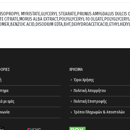
,ISOPROPYL MYRISTATE,GLYCERYL STEARATE,PRUNUS AMYGDALUS DULCIS 
TE CITRATE,MORUS ALBA EXTRACT,POLYGLYCERYL-10 OLEATE,POLYGLYCERY
MER,BENZOIC ACID,DISODIUM EDTA,BHT,DEHYDROACETICACID,ETHYLHEXY
ΟΡΙΕΣ
ΧΡΗΣΙΜΑ
ή
Όροι Χρήσης
στημα
Πολιτική Απορρήτου
κά με εμάς
Πολιτική Επιστροφής
ινωνία
Τρόποι Πληρωμών & Αποστολών