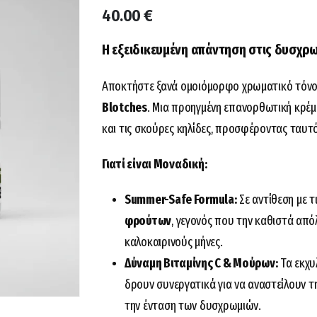
40.00
€
Η εξειδικευμένη απάντηση στις δυσχρωμ
Αποκτήστε ξανά ομοιόμορφο χρωματικό τόνο
Blotches
. Μια προηγμένη επανορθωτική κρέμα
και τις σκούρες κηλίδες, προσφέροντας ταυτ
Γιατί είναι Μοναδική:
Summer-Safe Formula:
Σε αντίθεση με τ
φρούτων
, γεγονός που την καθιστά απ
καλοκαιρινούς μήνες.
Δύναμη Βιταμίνης C & Μούρων:
Τα εκχυ
δρουν συνεργατικά για να αναστείλουν 
την ένταση των δυσχρωμιών.