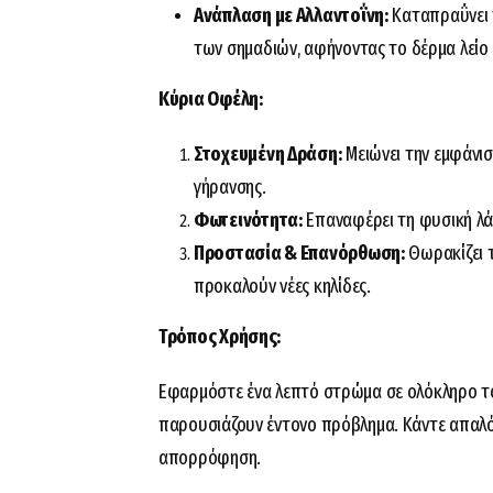
Ανάπλαση με Αλλαντοΐνη:
Καταπραΰνει τ
των σημαδιών, αφήνοντας το δέρμα λείο
Κύρια Οφέλη:
Στοχευμένη Δράση:
Μειώνει την εμφάνισ
γήρανσης.
Φωτεινότητα:
Επαναφέρει τη φυσική λ
Προστασία & Επανόρθωση:
Θωρακίζει 
προκαλούν νέες κηλίδες.
Τρόπος Χρήσης:
Εφαρμόστε ένα λεπτό στρώμα σε ολόκληρο τ
παρουσιάζουν έντονο πρόβλημα. Κάντε απαλό μ
απορρόφηση.