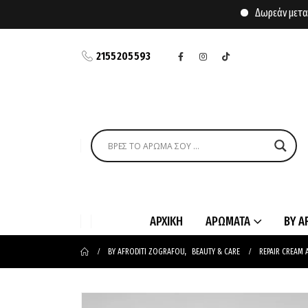
Δωρεάν μεταφορι
2155205593
ΑΡΧΙΚΗ
ΑΡΩΜΑΤΑ
BY A
BY AFRODITI ZOGRAFOU
,
BEAUTY & CARE
REPAIR CREAM 