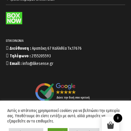
ΕΠΙΚΟΙΝΩΝΙΑ
Διεύθυνση :
Αραπάκη 67 Καλλιθέα Τκ.17676
Τηλέφωνο :
2155205593
Email :
info@likesense.gr
Αυτός ο ιστότοπος χρησιμοποιεί cookies για να βελτιώσει την εμπειρία
σας. Υποθέτουμε ότι είστε εντάξει με αυτό, αλλά μπορείτε να
0
εξαιρεθείτε αν το επιθυμείτε.
Copyright 2022 © likesense.gr Developed by
Codnext Software