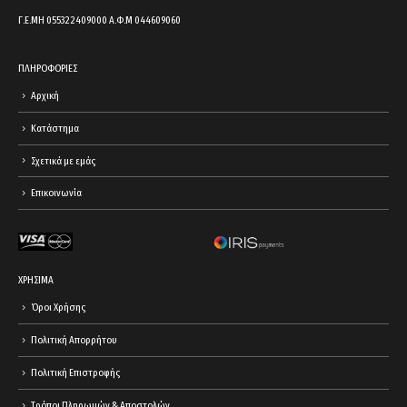
Γ.Ε.ΜΗ 055322409000 Α.Φ.Μ 044609060
ΠΛΗΡΟΦΟΡΙΕΣ
Αρχική
Κατάστημα
Σχετικά με εμάς
Επικοινωνία
ΧΡΗΣΙΜΑ
Όροι Χρήσης
Πολιτική Απορρήτου
Πολιτική Επιστροφής
Τρόποι Πληρωμών & Αποστολών