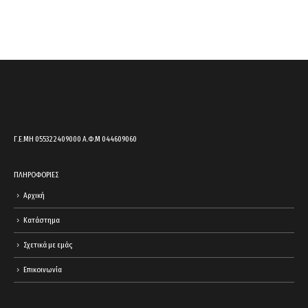
this
product
to
your
cart.
Γ.Ε.ΜΗ 055322409000 Α.Φ.Μ 044609060
ΠΛΗΡΟΦΟΡΙΕΣ
Αρχική
Κατάστημα
Σχετικά με εμάς
Επικοινωνία