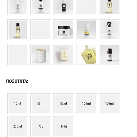
ΠΟΣΌΤΗΤΑ
10ml
50ml
55ml
100ml
150ml
200ml
70g
170g