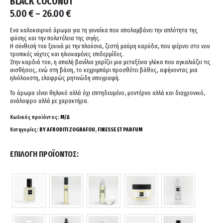
BLACK COCONUT
Price
5.00
€
–
26.00
€
range:
5.00 €
Eνα καλοκαιρινό άρωμα για τη γυναίκα που απολαμβάνει την απλότητα της
φύσης και την πολυτέλεια της σιγής.
through
Η σύνθεσή του ξεκινά με την πλούσια, ζεστή μαύρη καρύδα, που φέρνει στο νου
26.00 €
τροπικές νύχτες και ηλιοκαμένες επιδερμίδες.
Στην καρδιά του, η απαλή βανίλια χαρίζει μια μεταξένια γλύκα που αγκαλιάζει τις
αισθήσεις, ενώ στη βάση, το κεχριμπάρι προσθέτει βάθος, αφήνοντας μια
ηλιόλουστη, ελαφρώς ρητινώδη υπογραφή.
Το άρωμα είναι θηλυκό αλλά όχι επιτηδευμένο, μοντέρνο αλλά και διαχρονικό,
ανάλαφρο αλλά με χαρακτήρα.
Κωδικός προϊόντος:
Μ/Δ
Κατηγορίες:
BY AFRODITI ZOGRAFOU
,
FINESSE ET PARFUM
ΕΠΙΛΟΓΉ ΠΡΟΪΌΝΤΟΣ