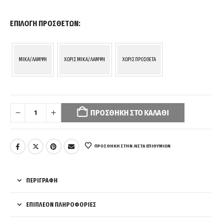
ΕΠΙΛΟΓΉ ΠΡΌΣΘΕΤΩΝ
MIKA/ΛΑΜΨΗ
ΧΩΡΙΣ MIKA/ΛΑΜΨΗ
ΧΩΡΙΣ ΠΡΟΣΘΕΤΑ
Your
selection
ΠΡΟΣΘΉΚΗ ΣΤΟ ΚΑΛΆΘΙ
has
been
reset.
Please
ΠΡΌΣΘΉΚΗ ΣΤΗΝ ΛΊΣΤΑ ΕΠΙΘΥΜΙΏΝ
select
some
product
ΠΕΡΙΓΡΑΦΉ
options
before
ΕΠΙΠΛΈΟΝ ΠΛΗΡΟΦΟΡΊΕΣ
adding