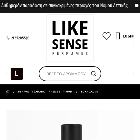
υθημερόν παράδοση σε συγκεκριμένες περιοχές του Νομού Αττικής
Δ
LOGIN
2155205593
BY AFRODITI ZOGRAFOU
,
FINESSE ET PARFUM
BLACK COCONUT