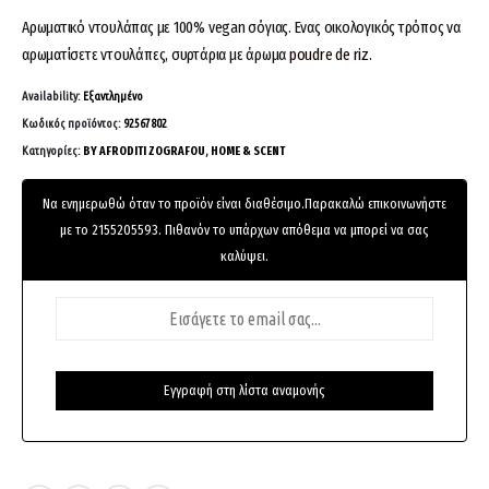
Αρωματικό ντουλάπας με 100% vegan σόγιας.
Ενας οικολογικός τρόπος να
αρωματίσετε ντουλάπες, συρτάρια με άρωμα
poudre de riz.
Availability:
Εξαντλημένο
Κωδικός προϊόντος:
92567802
Κατηγορίες:
BY AFRODITI ZOGRAFOU
,
HOME & SCENT
Να ενημερωθώ όταν το προϊόν είναι διαθέσιμο.Παρακαλώ επικοινωνήστε
με το 2155205593. Πιθανόν το υπάρχων απόθεμα να μπορεί να σας
καλύψει.