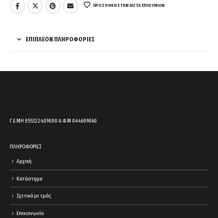
ΠΡΌΣΘΉΚΗ ΣΤΗΝ ΛΊΣΤΑ ΕΠΙΘΥΜΙΏΝ
ΕΠΙΠΛΈΟΝ ΠΛΗΡΟΦΟΡΊΕΣ
Γ.Ε.ΜΗ 055322409000 Α.Φ.Μ 044609060
ΠΛΗΡΟΦΟΡΙΕΣ
Αρχική
Κατάστημα
Σχετικά με εμάς
Επικοινωνία