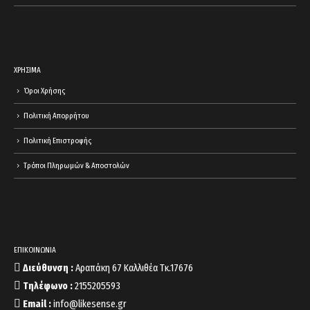
ΧΡΗΣΙΜΑ
Όροι Χρήσης
Πολιτική Απορρήτου
Πολιτική Επιστροφής
Τρόποι Πληρωμών & Αποστολών
ΕΠΙΚΟΙΝΩΝΙΑ
Διεύθυνση :
Αραπάκη 67 Καλλιθέα Τκ.17676
Τηλέφωνο :
2155205593
Email :
info@likesense.gr