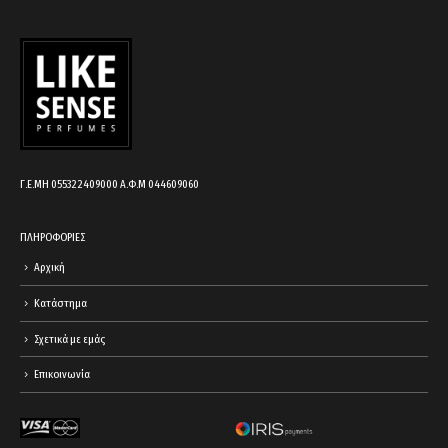
Γ.Ε.ΜΗ 055322409000 Α.Φ.Μ 044609060
ΠΛΗΡΟΦΟΡΙΕΣ
Αρχική
Κατάστημα
Σχετικά με εμάς
Επικοινωνία