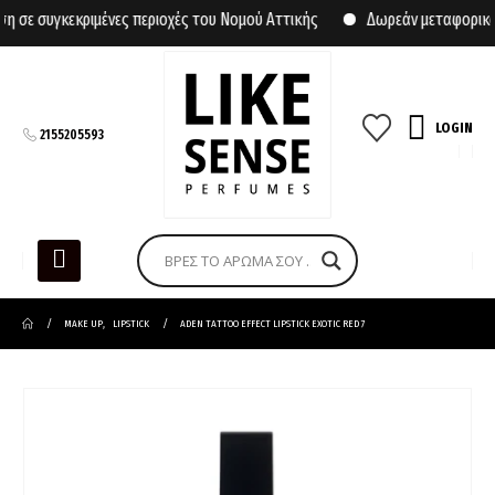
σε συγκεκριμένες περιοχές του Νομού Αττικής
Δωρεάν μεταφορικά γ
LOGIN
2155205593
MAKE UP
,
LIPSTICK
ADEN TATTOO EFFECT LIPSTICK EXOTIC RED 7