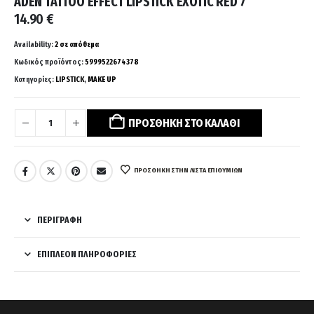
ADEN TATTOO EFFECT LIPSTICK EXOTIC RED 7
14.90
€
Availability:
2 σε απόθεμα
Κωδικός προϊόντος:
5999522674378
Κατηγορίες:
LIPSTICK
,
MAKE UP
ΠΡΟΣΘΉΚΗ ΣΤΟ ΚΑΛΆΘΙ
ΠΡΌΣΘΉΚΗ ΣΤΗΝ ΛΊΣΤΑ ΕΠΙΘΥΜΙΏΝ
ΠΕΡΙΓΡΑΦΉ
ΕΠΙΠΛΈΟΝ ΠΛΗΡΟΦΟΡΊΕΣ