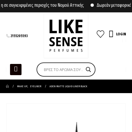
σε συγκεκριμένες περιοχές του Νομού Αττικής
Δωρεάν μεταφορικά γ
LOGIN
2155205593
MAKE UP
,
EYELINER
ADEN MATTE LIQUID LINER BLACK