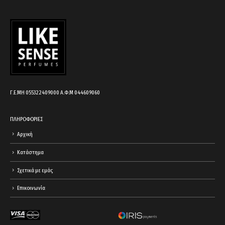
Γ.Ε.ΜΗ 055322409000 Α.Φ.Μ 044609060
ΠΛΗΡΟΦΟΡΙΕΣ
Αρχική
Κατάστημα
Σχετικά με εμάς
Επικοινωνία