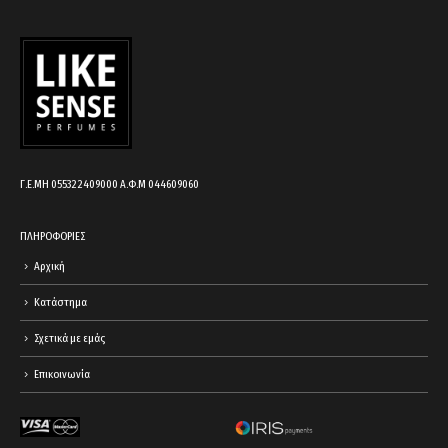
Γ.Ε.ΜΗ 055322409000 Α.Φ.Μ 044609060
ΠΛΗΡΟΦΟΡΙΕΣ
Αρχική
Κατάστημα
Σχετικά με εμάς
Επικοινωνία