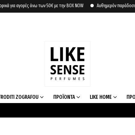
ορές άνω των 50€ με την BOX NOW
Αυθημερόν παράδοση σε συγκεκρι
FRODITI ZOGRAFOU
ΠΡΟΪΟΝΤΑ
LIKE HOME
ΠΡ