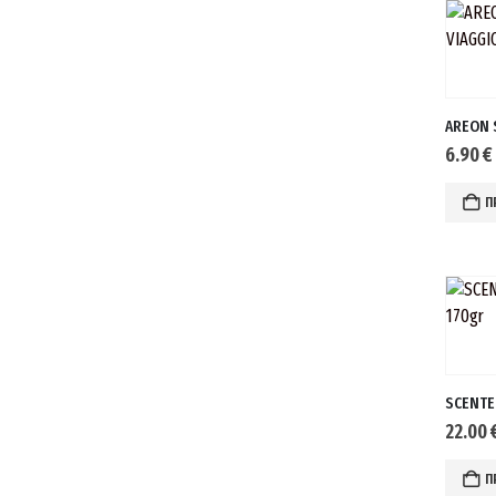
6.90
€
Π
SCENTE
22.00
Π