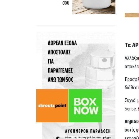
Τα Α
Αλλάζου
αποκλει
Προσφέρ
διάθεσ
Συχνά, 
Sense. 
Δημιου
αυτό, φ
εκφράζ