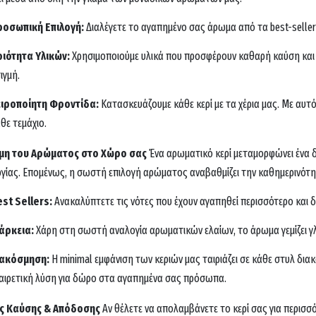
ροσωπική Επιλογή:
Διαλέγετε το αγαπημένο σας άρωμα από τα best-sellers
οιότητα Υλικών:
Χρησιμοποιούμε υλικά που προσφέρουν καθαρή καύση και 
ιγμή.
ειροποίητη Φροντίδα:
Κατασκευάζουμε κάθε κερί με τα χέρια μας. Με αυτ
θε τεμάχιο.
μη του Αρώματος στο Χώρο σας
Ένα αρωματικό κερί μεταμορφώνει ένα 
γίας. Επομένως, η σωστή επιλογή αρώματος αναβαθμίζει την καθημερινότη
st Sellers:
Ανακαλύπτετε τις νότες που έχουν αγαπηθεί περισσότερο και δ
άρκεια:
Χάρη στη σωστή αναλογία αρωματικών ελαίων, το άρωμα γεμίζει γλ
ιακόσμηση:
Η minimal εμφάνιση των κεριών μας ταιριάζει σε κάθε στυλ δια
αιρετική λύση για δώρο στα αγαπημένα σας πρόσωπα.
ς Καύσης & Απόδοσης
Αν θέλετε να απολαμβάνετε το κερί σας για περισ