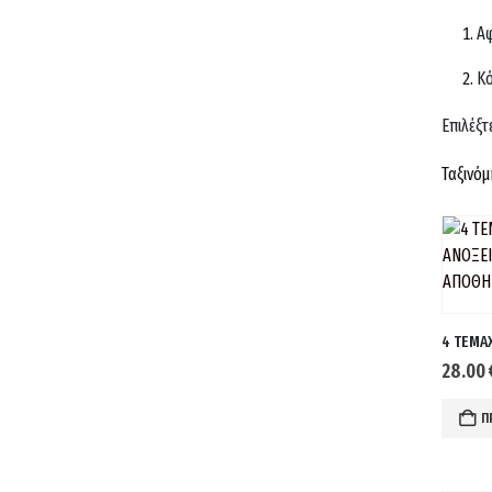
Αφ
Κό
Επιλέξτ
Ταξινόμ
28.00
Π