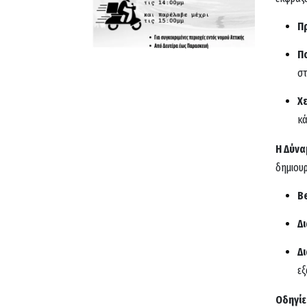
Π
Π
στ
Χ
κά
Η Δύνα
δημιουρ
Be
Δι
Δ
εξ
Οδηγίε